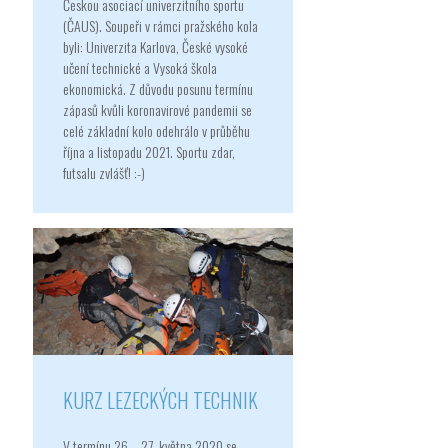
Českou asociací univerzitního sportu
(ČAUS). Soupeři v rámci pražského kola
byli: Univerzita Karlova, České vysoké
učení technické a Vysoká škola
ekonomická. Z důvodu posunu termínu
zápasů kvůli koronavirové pandemii se
celé základní kolo odehrálo v průběhu
října a listopadu 2021. Sportu zdar,
futsalu zvlášť! :-)
KURZ LEZECKÝCH TECHNIK
V termínu 26. - 27. května 2020 se