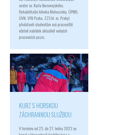
sester sv. Karla Boromejského,
Rehabilitační klinika Malvazinky, ÚPMD,
ÚVN, VFN Praha, ZZS hl. m. Prahy)
představili studentům svá pracoviště
včetně nabídek aktuálně volných
pracovních pozic.
KURZ S HORSKOU
ZÁCHRANNOU SLUŽBOU
V termínu od 23. do 27. ledna 2023 se
konal v Harrachově tradiční kurz s