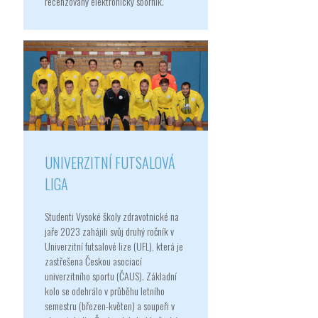
recenzovaný elektronický sborník.
UNIVERZITNÍ FUTSALOVÁ
LIGA
Studenti Vysoké školy zdravotnické na
jaře 2023 zahájili svůj druhý ročník v
Univerzitní futsalové lize (UFL), která je
zastřešena Českou asociací
univerzitního sportu (ČAUS). Základní
kolo se odehrálo v průběhu letního
semestru (březen-květen) a soupeři v