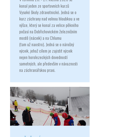
konal jeden ze sportovních kurzů
Vysoké školy zdravotnické. Jedná se o
kurz záchrany nad volnou hloubkou a ve
výšce, který se konal za velice pěkného
počasí na Dobřichovickém železničním
mostě (nácvik) a na Chlumu
(tam už naostro). Jedná se o náročný
výcvik, jehož cílem je zajistit výcvik
nejen horolezeckých dovedností
samotných, ale především v návaznosti
na záchranářskou praxi.