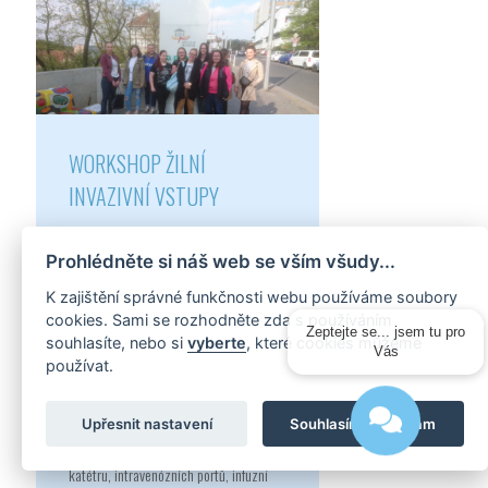
WORKSHOP ŽILNÍ
INVAZIVNÍ VSTUPY
Dne 23. 4. 2019 pořádala Aesculap
Prohlédněte si náš web se vším všudy...
Akademie pro studenty Vysoké školy
zdravotnické odborný workshop
K zajištění správné funkčnosti webu používáme soubory
"Invazivní žilní vstupy v ošetřovatelské
cookies. Sami se rozhodněte zda s používáním
péči". Workshop se netradičně konal ve
souhlasíte, nebo si
vyberte
, které cookies můžeme
Zeptejte se... jsem tu pro
školícím středisku Aesculap Akademie,
používat.
Vás
která patří k nejmodernějším zařízením
svého druhu. Studentům byla
Upřesnit nastavení
Souhlasím a přijímám
prezentovány techniky a technologie
žilních kanylací, centrálního žilního
katétru, intravenózních portů, infuzní