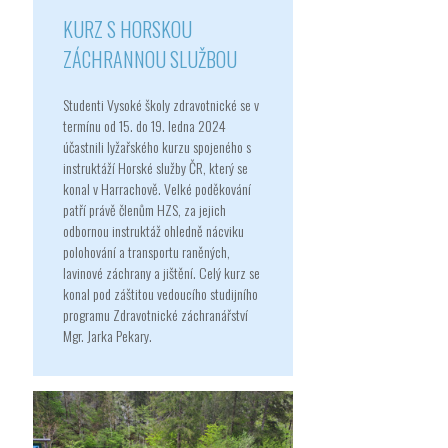
KURZ S HORSKOU
ZÁCHRANNOU SLUŽBOU
Studenti Vysoké školy zdravotnické se v
termínu od 15. do 19. ledna 2024
účastnili lyžařského kurzu spojeného s
instruktáží Horské služby ČR, který se
konal v Harrachově. Velké poděkování
patří právě členům HZS, za jejich
odbornou instruktáž ohledně nácviku
polohování a transportu raněných,
lavinové záchrany a jištění. Celý kurz se
konal pod záštitou vedoucího studijního
programu Zdravotnické záchranářství
Mgr. Jarka Pekary.