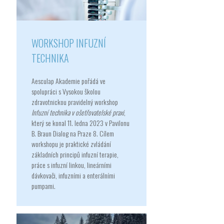
WORKSHOP INFUZNÍ
TECHNIKA
Aesculap Akademie pořádá ve
spolupráci s Vysokou školou
zdravotnickou pravidelný workshop
Infuzní technika v ošetřovatelské praxi
,
který se konal 11. ledna 2023 v Pavilonu
B. Braun Dialog na Praze 8. Cílem
workshopu je praktické zvládání
základních principů infuzní terapie,
práce s infuzní linkou, lineárními
dávkovači, infuzními a enterálními
pumpami.