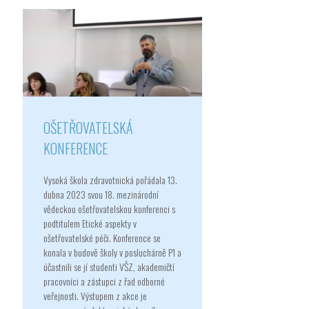
OŠETŘOVATELSKÁ
KONFERENCE
Vysoká škola zdravotnická pořádala 13.
dubna 2023 svou 18. mezinárodní
vědeckou ošetřovatelskou konferenci s
podtitulem Etické aspekty v
ošetřovatelské péči. Konference se
konala v budově školy v posluchárně P1 a
účastnili se jí studenti VŠZ, akademičtí
pracovníci a zástupci z řad odborné
veřejnosti. Výstupem z akce je