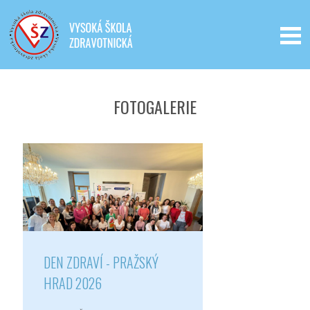
Iveta - Vysoká škola zdravotnická,
o.p.s.
FOTOGALERIE
DEN ZDRAVÍ - PRAŽSKÝ
HRAD 2026