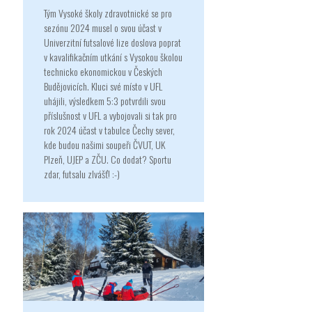
Tým Vysoké školy zdravotnické se pro
sezónu 2024 musel o svou účast v
Univerzitní futsalové lize doslova poprat
v kavalifikačním utkání s Vysokou školou
technicko ekonomickou v Českých
Budějovicích. Kluci své místo v UFL
uhájili, výsledkem 5:3 potvrdili svou
příslušnost v UFL a vybojovali si tak pro
rok 2024 účast v tabulce Čechy sever,
kde budou našimi soupeři ČVUT, UK
Plzeň, UJEP a ZČU. Co dodat? Sportu
zdar, futsalu zlvášť! :-)