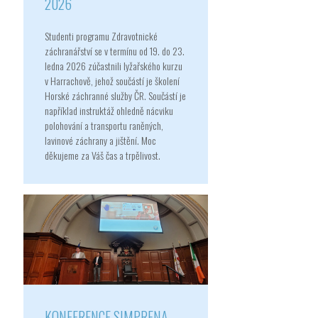
2026
Studenti programu Zdravotnické
záchranářství se v termínu od 19. do 23.
ledna 2026 zúčastnili lyžařského kurzu
v Harrachově, jehož součástí je školení
Horské záchranné služby ČR. Součástí je
například instruktáž ohledně nácviku
polohování a transportu raněných,
lavinové záchrany a jištění. Moc
děkujeme za Váš čas a trpělivost.
KONFERENCE SIMPRENA -