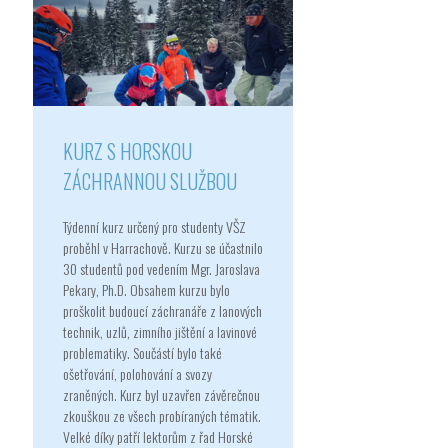
KURZ S HORSKOU
ZÁCHRANNOU SLUŽBOU
Týdenní kurz určený pro studenty VŠZ
proběhl v Harrachově. Kurzu se účastnilo
30 studentů pod vedením Mgr. Jaroslava
Pekary, Ph.D. Obsahem kurzu bylo
proškolit budoucí záchranáře z lanových
technik, uzlů, zimního jištění a lavinové
problematiky. Součástí bylo také
ošetřování, polohování a svozy
zraněných. Kurz byl uzavřen závěrečnou
zkouškou ze všech probíraných tématik.
Velké díky patří lektorům z řad Horské