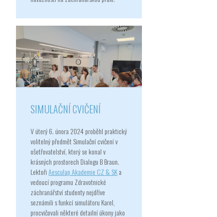
SIMULAČNÍ CVIČENÍ
V úterý 6. února 2024 proběhl praktický
volitelný předmět Simulační cvičení v
ošetřovatelství, který se konal v
krásných prostorech Dialogu B Braun.
Lektoři
Aesculap Akademie CZ & SK
a
vedoucí programu Zdravotnické
záchranářství studenty nejdříve
seznámili s funkcí simulátoru Karel,
procvičovali některé detailní úkony jako