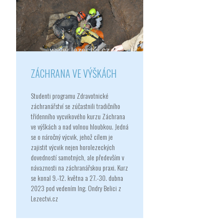
ZÁCHRANA VE VÝŠKÁCH
Studenti programu Zdravotnické
záchranářství se zúčastnili tradičního
třídenního vycvikového kurzu Záchrana
ve výškách a nad volnou hloubkou. Jedná
se o náročný výcvik, jehož cílem je
zajistit výcvik nejen horolezeckých
dovedností samotných, ale především v
návaznosti na záchranářskou praxi. Kurz
se konal 9.-12. května a 27.-30. dubna
2023 pod vedením Ing. Ondry Belici z
Lezectvi.cz