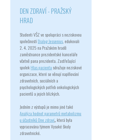
DEN ZDRAVÍ - PRAŽSKÝ
HRAD
Studenti VŠZ ve spolupráci s neziskovou
společností
Dialog Jessenius
, edukovali
2. 4. 2025 na Pražském hradě
zaměstnance prezidentské kanceláře
včetně pana prezidenta. Zastřešující
spolek
Hlas pacienta
sdružuje neziskové
organizace, které se věnují naplňování
zdravotních, sociálních a
psychologických potřeb onkologických
pacientů a jejich blízkých.
Jedním z výstupů je mimo jiné také
Analýza hodnot parametrů metabolizmu
u účastníků Dne zdraví
,
která byla
vypracována týmem Vysoké školy
zdravotnické.