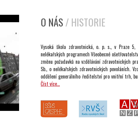
O NÁS
/ HISTORIE
Vysoká škola zdravotnická, o. p. s., v Praze 5,
nelékařských programech Všeobecné ošetřovatelství
změnu požadavků na vzdělávání zdravotnických p
Sb., o nelékařských zdravotnických povoláních. V
oddělení generálního ředitelství pro vnitřní trh, 
Číst více...