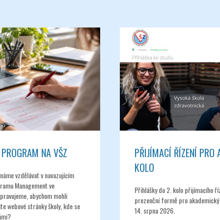
 PROGRAM NA VŠZ
PŘIJÍMACÍ ŘÍZENÍ PRO 
KOLO
ínáme vzdělávat v navazujícím
gramu Management ve
Přihlášky do 2. kolo přijímacího ř
řipravujeme, abychom mohli
prezenční formě pro akademický 
ujte webové stránky školy, kde se
14. srpna 2026.
námi?