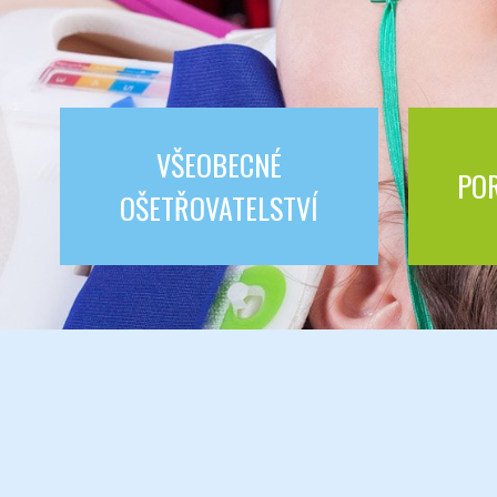
VŠEOBECNÉ
POR
OŠETŘOVATELSTVÍ