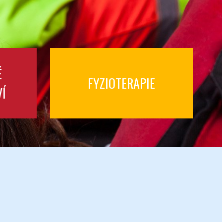
É
FYZIOTERAPIE
Í