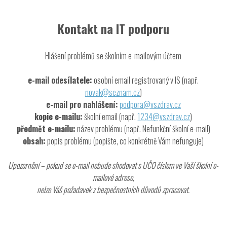
Kontakt na IT podporu
Hlášení problémů se školním e-mailovým účtem
e-mail odesílatele:
osobní email registrovaný v IS (např.
novak@seznam.cz
)
e-mail pro nahlášení:
podpora@vszdrav.cz
kopie e-mailu:
školní email (např.
1234@vszdrav.cz
)
předmět e-mailu:
název problému (např. Nefunkční školní e-mail)
obsah:
popis problému (popište, co konkrétně Vám nefunguje)
Upozornění – pokud se e-mail nebude shodovat s UČO číslem ve Vaší školní e-
mailové adrese,
nelze Váš požadavek z bezpečnostních důvodů zpracovat.