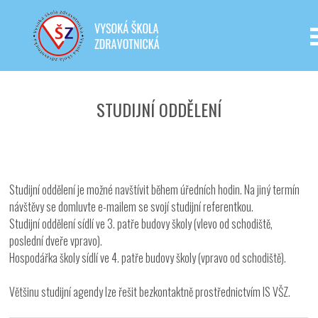
Iveta - Vysoká škola zdravotnická,
o.p.s.
STUDIJNÍ ODDĚLENÍ
Studijní oddělení je možné navštívit během úředních hodin. Na jiný termín
návštěvy se domluvte e-mailem se svojí studijní referentkou.
Studijní oddělení sídlí ve 3. patře budovy školy (vlevo od schodiště,
poslední dveře vpravo).
Hospodářka školy sídlí ve 4. patře budovy školy (vpravo od schodiště).
Většinu studijní agendy lze řešit bezkontaktně prostřednictvím IS VŠZ.