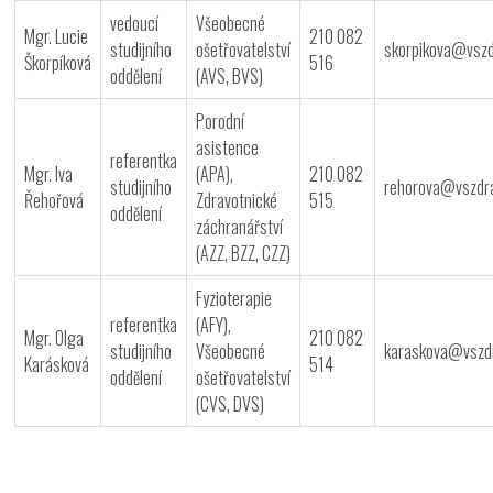
vedoucí
Všeobecné
Mgr. Lucie
210 082
studijního
ošetřovatelství
skorpikova@vszd
Škorpíková
516
oddělení
(AVS, BVS)
Porodní
asistence
referentka
Mgr. Iva
(APA),
210 082
studijního
rehorova@vszdr
Řehořová
Zdravotnické
515
oddělení
záchranářství
(AZZ, BZZ, CZZ)
Fyzioterapie
referentka
(AFY),
Mgr. Olga
210 082
studijního
Všeobecné
karaskova@vszd
Karásková
514
oddělení
ošetřovatelství
(CVS, DVS)