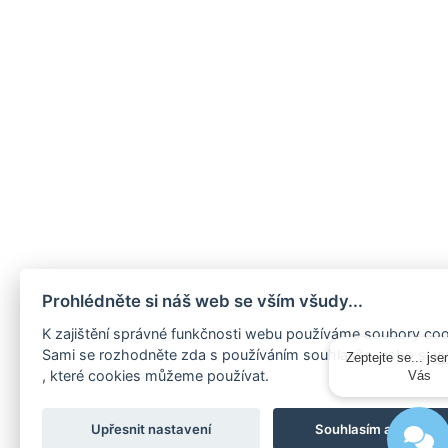
Prohlédněte si náš web se vším všudy...
K zajištění správné funkčnosti webu používáme soubory coo
Sami se rozhodněte zda s používáním souhlasíte, nebo si
v
Zeptejte se... jse
, které cookies můžeme používat.
Vás
Upřesnit nastavení
Souhlasím a přijímá