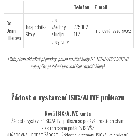
Telefon
E-mail
pro
Bc.
hospodářka
všechny
775 162
Diana
fillerova@vszdrav.cz
školy
studijní
112
Fillerová
programy
Platby jsou aktuálně příjímány pouze na účet školy 51-1850770217/0100
nebo přes platební terminál (sekretariát školy).
Žádost o vystavení ISIC/ALIVE průkazu
Nová ISIC/ALIVE karta
Žádost o vystavení ISIC/ALIVE průkazu se podává prostřednictvím
elektronického podání v IS VŠZ
(ÚŘADOVNA - PODAT ŽÁDOST - Žádost o vystavení ISIC/Alive průkazu)