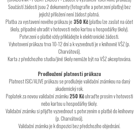
Součástí žádosti jsou 2 dokumenty (fotografie a potvrzení platby) bez
jejichž přiložení není žádost platná.
Platba za vystavení nového průkazu je
350 Kč
(platbu lze zaslat na účet
školy, případně uhradit v hotovosti nebo kartou u hospodářky školy).
Potvrzení o platbě vždy přikládejte k elektronické žádosti.
Vyhotovení průkazu trva 10-12 dní a k vyzvednutí je v knihovně VŠZ (p.
Charvátová).
Karta z předchozího studia/jiné školy nemůže být na VŠZ akceptována.
Prodloužení platnosti průkazu
Platnost ISIC/ALIVE průkazu se prodlužeje validační známkou na daný
akademický rok.
Poplatek za novou validační známku
250 Kč
uhraďte prosím v hotovosti
nebo kartou u hospodářky školy.
Validační známku si přijďte vyzvednout s potvrzením o platbě do knihovny
(p. Charvátová).
Validační známka je k dispozici bez předchozího objednání.