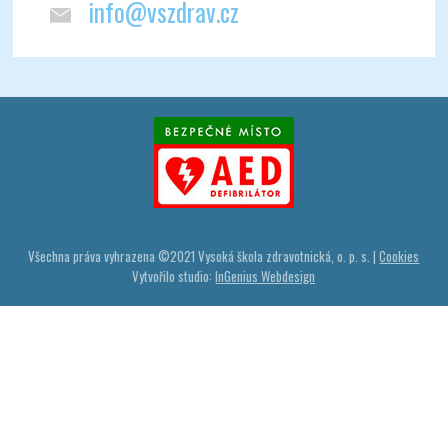
info@vszdrav.cz
Všechna práva vyhrazena ©
2021
Vysoká škola zdravotnická, o. p. s. |
Cookies
Vytvořilo studio:
InGenius Webdesign