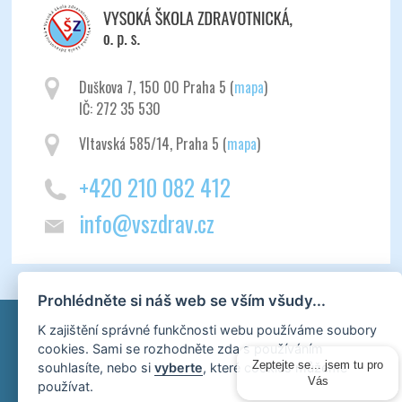
Duškova 7, 150 00 Praha 5 (
mapa
)
IČ: 272 35 530
Vltavská 585/14, Praha 5 (
mapa
)
+420 210 082 412
info@vszdrav.cz
Prohlédněte si náš web se vším všudy...
K zajištění správné funkčnosti webu používáme soubory
cookies. Sami se rozhodněte zda s používáním
souhlasíte, nebo si
vyberte
, které cookies můžeme
Zeptejte se... jsem tu pro
Vás
používat.