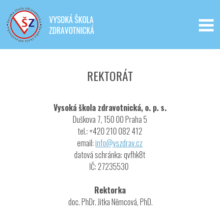
Iveta - Vysoká škola zdravotnická,
o.p.s.
REKTORÁT
Vysoká škola zdravotnická, o. p. s.
Duškova 7, 150 00 Praha 5
tel.: +420 210 082 412
email:
info@vszdrav.cz
datová schránka: qvfhk8t
IČ: 27235530
Rektorka
doc. PhDr. Jitka Němcová, PhD.