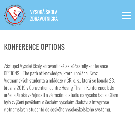
Iveta - Vysoká škola zdravotnická,
o.p.s.
KONFERENCE OPTIONS
Zástupci Vysoké školy zdravontické se zúčastnily konference
OPTIONS - The path of knowledge, kterou pořádal Svaz
Vietnamských studentů a mládeže v ČR, o. s., která se konala 23.
března 2019 v Convention centre Hoang Thanh. Konference byla
určena široké veřejnosti a zájmcům o studiu na vysoké škole. Cílem
bylo zvýšení povědomí o českém vysokém školství a integrace
vietnamských studentů do českého vysokoškolského systému.