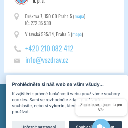
Duškova 7, 150 00 Praha 5 (
mapa
)
IČ: 272 35 530
Vltavská 585/14, Praha 5 (
mapa
)
+420 210 082 412
info@vszdrav.cz
Prohlédněte si náš web se vším všudy...
K zajištění správné funkčnosti webu používáme soubory
cookies. Sami se rozhodněte zda s používáním
souhlasíte, nebo si
vyberte
, které cookies můžeme
Zeptejte se... jsem tu pro
Vás
používat.
Upřesnit nastavení
Souhlasím a přijímám