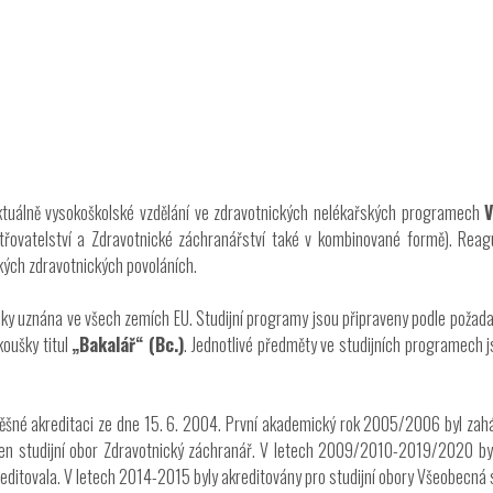
 aktuálně vysokoškolské vzdělání ve zdravotnických nelékařských programech
V
řovatelství a Zdravotnické záchranářství také v kombinované formě). Reag
ých zdravotnických povoláních.
cky uznána ve všech zemích EU. Studijní programy jsou připraveny podle požad
koušky titul
„Bakalář“ (Bc.)
. Jednotlivé předměty ve studijních programech 
spěšné akreditaci ze dne 15. 6. 2004. První akademický rok 2005/2006 byl za
n studijní obor Zdravotnický záchranář. V letech 2009/2010-2019/2020 byl 
reditovala. V letech 2014-2015 byly akreditovány pro studijní obory Všeobecná