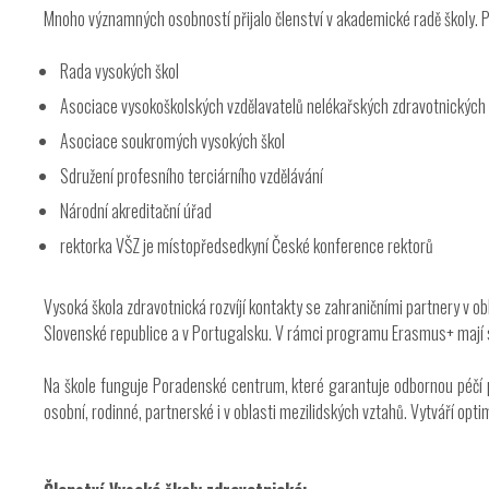
Mnoho významných osobností přijalo členství v akademické radě školy. 
Rada vysokých škol
Asociace vysokoškolských vzdělavatelů nelékařských zdravotnických 
Asociace soukromých vysokých škol
Sdružení profesního terciárního vzdělávání
Národní akreditační úřad
rektorka VŠZ je místopředsedkyní České konference rektorů
Vysoká škola zdravotnická rozvíjí kontakty se zahraničními partnery v ob
Slovenské republice a v Portugalsku. V rámci programu Erasmus+ mají st
Na škole funguje Poradenské centrum, které garantuje odbornou péčí 
osobní, rodinné, partnerské i v oblasti mezilidských vztahů. Vytváří opt