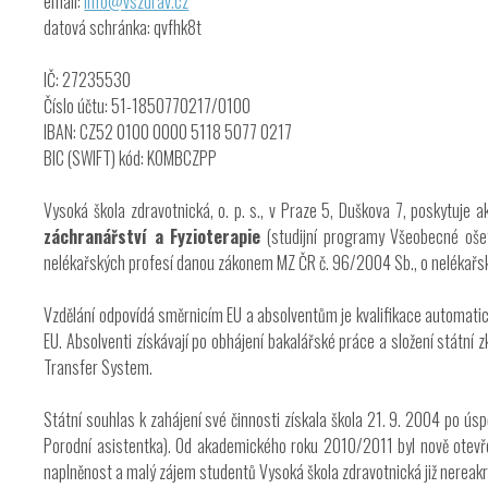
email:
info@vszdrav.cz
datová schránka: qvfhk8t
IČ: 27235530
Číslo účtu: 51-1850770217/0100
IBAN: CZ52 0100 0000 5118 5077 0217
BIC (SWIFT) kód: KOMBCZPP
Vysoká škola zdravotnická, o. p. s., v Praze 5, Duškova 7, poskytuje
záchranářství a Fyzioterapie
(studijní programy Všeobecné ošet
nelékařských profesí danou zákonem MZ ČR č. 96/2004 Sb., o nelékařsk
Vzdělání odpovídá směrnicím EU a absolventům je kvalifikace automati
EU. Absolventi získávají po obhájení bakalářské práce a složení státní z
Transfer System.
Státní souhlas k zahájení své činnosti získala škola 21. 9. 2004 po ú
Porodní asistentka). Od akademického roku 2010/2011 byl nově otevře
naplněnost a malý zájem studentů Vysoká škola zdravotnická již nereak