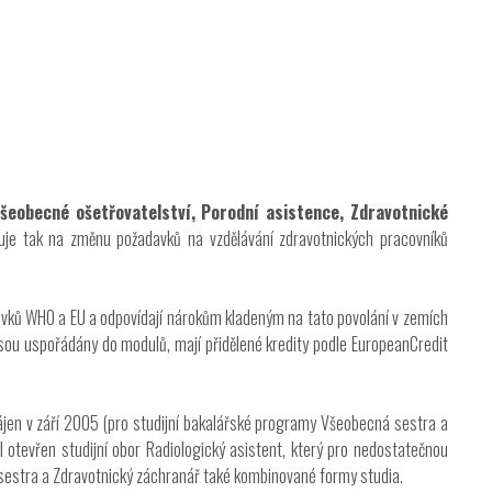
šeobecné ošetřovatelství, Porodní asistence, Zdravotnické
uje tak na změnu požadavků na vzdělávání zdravotnických pracovníků
avků WHO a EU a odpovídají nárokům kladeným na tato povolání v zemích
jsou uspořádány do modulů, mají přidělené kredity podle EuropeanCredit
hájen v září 2005 (pro studijní bakalářské programy Všeobecná sestra a
otevřen studijní obor Radiologický asistent, který pro nedostatečnou
Iveta - Vysoká škola zdravotnická,
 sestra a Zdravotnický záchranář také kombinované formy studia.