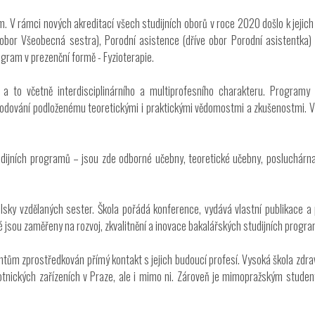
ím. V rámci nových akreditací všech studijních oborů v roce 2020 došlo k jej
bor Všeobecná sestra), Porodní asistence (dříve obor Porodní asistentka) 
gram v prezenční formě - Fyzioterapie.
í, a to včetně interdisciplinárního a multiprofesního charakteru. Progra
odování podloženému teoretickými i praktickými vědomostmi a zkušenostmi. Výu
udijních programů – jsou zde odborné učebny, teoretické učebny, posluchárn
ky vzdělaných sester. Škola pořádá konference, vydává vlastní publikace a p
ré jsou zaměřeny na rozvoj, zkvalitnění a inovace bakalářských studijních progr
dentům zprostředkován přímý kontakt s jejich budoucí profesí. Vysoká škola zd
otnických zařízeních v Praze, ale i mimo ni. Zároveň je mimopražským stude