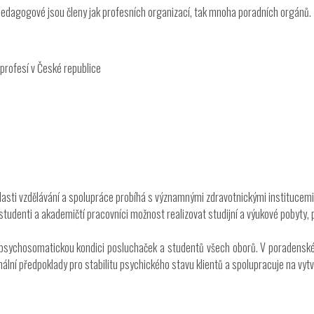
Pedagogové jsou členy jak profesních organizací, tak mnoha poradních orgánů.
profesí v České republice
lasti vzdělávání a spolupráce probíhá s významnými zdravotnickými institucemi a
udenti a akademičtí pracovníci možnost realizovat studijní a výukové pobyty, p
psychosomatickou kondici posluchaček a studentů všech oborů. V poradenské č
imální předpoklady pro stabilitu psychického stavu klientů a spolupracuje na vyt