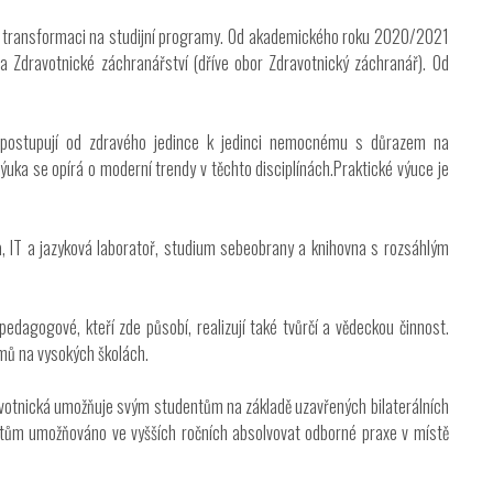
o.p.s.
ich transformaci na studijní programy. Od akademického roku 2020/2021
a Zdravotnické záchranářství (dříve obor Zdravotnický záchranář). Od
my postupují od zdravého jedince k jedinci nemocnému s důrazem na
ka se opírá o moderní trendy v těchto disciplínách.Praktické výuce je
a, IT a jazyková laboratoř, studium sebeobrany a knihovna s rozsáhlým
edagogové, kteří zde působí, realizují také tvůrčí a vědeckou činnost.
amů na vysokých školách.
ravotnická umožňuje svým studentům na základě uzavřených bilaterálních
ntům umožňováno ve vyšších ročních absolvovat odborné praxe v místě