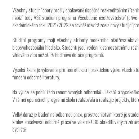
Všechny studijní obory prošly opakovaně úspěšně reakreditačním řízen
nabízí tedy VŠZ studium programu Všeobecné ošetřovatelství (dříve o
akademického roku 2021/2022 se rovněž otevírá zcela nový studijní pro
Studijní programy mají všechny atributy moderního ošetřovatelstv
biopsychosociální hledisko. Studenti jsou vedeni k samostatnému rozh
věnováno více než 50 % hodinové dotace programů.
Vysoká škola je vybavena pro teoretickou i praktickou výuku všech st
fondem odborné literatury.
Na výuce se podílí řada renomovaných odborníků - lékařů a vysokoškols
V rámci operačních programů škola realizovala a realizuje projekty, kte
Velký důraz je kladen na odbornou praxi, prostřednictvím které je stu
smluv absolvovat odborné praxe ve více než 30 akreditovaných zdrav
bydliště.