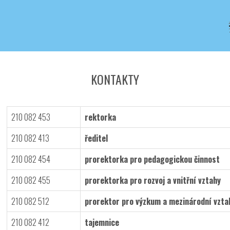
Iveta - Vysoká škola zdravotnická,
o.p.s.
KONTAKTY
210 082 453
rektorka
210 082 413
ředitel
210 082 454
prorektorka pro pedagogickou činnost
210 082 455
prorektorka pro rozvoj a vnitřní vztahy
210 082 512
prorektor pro výzkum a mezinárodní vzta
210 082 412
tajemnice