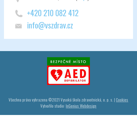
+420 210 082 412
info@vszdrav.cz
Všechna práva vyhrazena ©
2021
Vysoká škola zdravotnická, o. p. s. |
Cookies
Vytvořilo studio:
InGenius Webdesign