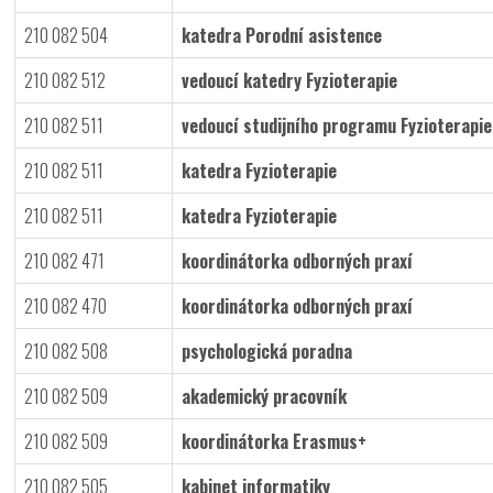
210 082 504
katedra Porodní asistence
210 082 512
vedoucí katedry Fyzioterapie
210 082 511
vedoucí studijního programu Fyzioterapie
210 082 511
katedra Fyzioterapie
210 082 511
katedra Fyzioterapie
210 082 471
koordinátorka odborných praxí
210 082 470
koordinátorka odborných praxí
210 082 508
psychologická poradna
210 082 509
akademický pracovník
210 082 509
koordinátorka Erasmus+
Odeslat
210 082 505
kabinet informatiky