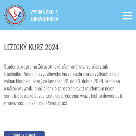
Iveta - Vysoká škola zdravotnická,
o.p.s.
LEZECKÝ KURZ 2024
Studenti programu Zdravotnické záchranářství se zúčastnili
tradičního třídenního vycvikového kurzu Záchrana ve výškách a nad
volnou hloubkou, který se konal od 20. do 23. dubna 2024. Jedná se
o náročný výcvik, jehož cílem je zprostředkovat studentům nejen
samotné lezecké dovednosti, ale především využít těchto dovedností
v návaznosti na záchranářskou praxi.
Sdílet na Facebook