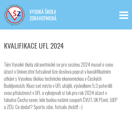
Iveta - Vysoká škola zdravotnická,
o.p.s.
KVALIFIKACE UFL 2024
Tým Vysoké školy zdravotnické se pro sezónu 2024 musel o svou
účast v Univerzitní futsalové lize doslova poprat v kavalifikačním
utkání s Vysokou školou technicko ekonomickou v Českých
Budějovicích. Kluci své místo v UFL uhájili, výsledkem 5:3 potvrdili
svou příslušnost v UFL a vybojovali si tak pro rok 2024 účast v
tabulce Čechy sever, kde budou našimi soupeři ČVUT, UK Plzeň, UJEP
a ZČU. Co dodat? Sportu zdar, futsalu zlvášť! :-)