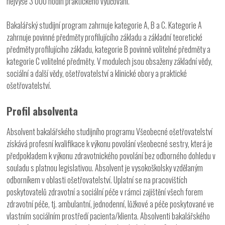
nejvýše 3 000 hodin praktického vyučování.
Bakalářský studijní program zahrnuje kategorie A, B a C. Kategorie A
zahrnuje povinné předměty profilujícího základu a základní teoretické
předměty profilujícího základu, kategorie B povinně volitelné předměty a
kategorie C volitelné předměty. V modulech jsou obsaženy základní vědy,
sociální a další vědy, ošetřovatelství a klinické obory a praktické
ošetřovatelství.
Profil absolventa
Absolvent bakalářského studijního programu Všeobecné ošetřovatelství
získává profesní kvalifikace k výkonu povolání všeobecné sestry, která je
předpokladem k výkonu zdravotnického povolání bez odborného dohledu v
souladu s platnou legislativou. Absolvent je vysokoškolsky vzdělaným
odborníkem v oblasti ošetřovatelství. Uplatní se na pracovištích
poskytovatelů zdravotní a sociální péče v rámci zajištění všech forem
zdravotní péče, tj. ambulantní, jednodenní, lůžkové a péče poskytované ve
vlastním sociálním prostředí pacienta/klienta. Absolventi bakalářského