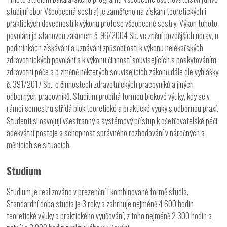
studijní obor Všeobecná sestra) je zaměřeno na získání teoretických i
praktických dovedností k výkonu profese všeobecné sestry. Výkon tohoto
povolání je stanoven zákonem č. 96/2004 Sb. ve znění pozdějších úprav, o
podmínkách získávání a uznávání způsobilosti k výkonu nelékařských
zdravotnických povolání a k výkonu činností souvisejících s poskytováním
zdravotní péče a o změně některých souvisejících zákonů dále dle vyhlášky
č. 391/2017 Sb., o činnostech zdravotnických pracovníků a jiných
odborných pracovníků. Studium probíhá formou blokové výuky, kdy se v
rámci semestru střídá blok teoretické a praktické výuky s odbornou praxí.
Studenti si osvojují všestranný a systémový přístup k ošetřovatelské péči,
adekvátní postoje a schopnost správného rozhodování v náročných a
měnících se situacích.
Studium
Studium je realizováno v prezenční i kombinované formě studia.
Standardní doba studia je 3 roky a zahrnuje nejméně 4 600 hodin
teoretické výuky a praktického vyučování, z toho nejméně 2 300 hodin a