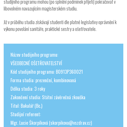
studijního programu mohou (po splnění podmínek přijetí) pokračovat v
libovolném navazujícím magisterském studiu.
Již v průběhu studia získávají studenti dle platné legislativy oprávnění k
výkonu povolání sanitáře, praktické sestry a ošetřovatele.
Název studijního programu:
VŠEOBECNÉ OŠETŘOVATELSTVÍ
Kód studijního programu: B0913P360021
Forma studia: prezenční, kombinovaná
Délka studia: 3 roky
Zakončení studia: Státní závěrečná zkouška
Titul: Bakalář (Bc.)
Studijní referent:
Mgr. Lucie Škorpíková (skorpikova@vszdrav.cz)