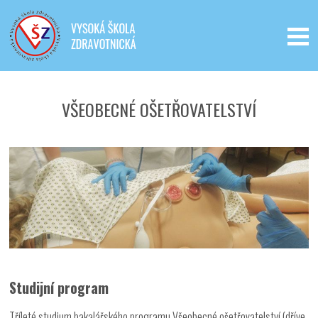
Iveta - Vysoká škola zdravotnická,
o.p.s.
VŠEOBECNÉ OŠETŘOVATELSTVÍ
Studijní program
Tříleté studium bakalářského programu Všeobecné ošetřovatelství (dříve