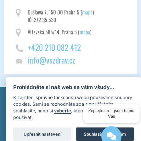
Duškova 7, 150 00 Praha 5 (
mapa
)
IČ: 272 35 530
Vltavská 585/14, Praha 5 (
mapa
)
+420 210 082 412
info@vszdrav.cz
Prohlédněte si náš web se vším všudy...
K zajištění správné funkčnosti webu používáme soubory
cookies. Sami se rozhodněte zda s používáním
souhlasíte, nebo si
vyberte
, které cookies můžeme
Zeptejte se... jsem tu pro
používat.
Vás
Upřesnit nastavení
Souhlasím a přijímám
Všechna práva vyhrazena ©
2021
Vysoká škola zdravotnická, o. p. s. |
Cookies