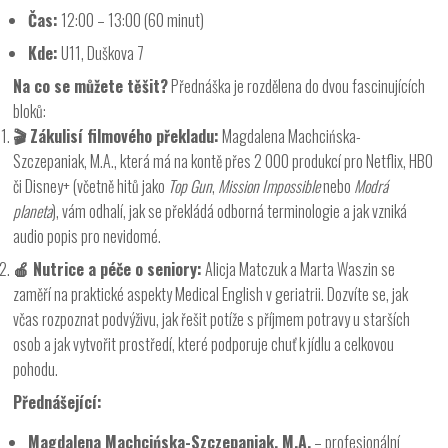
Čas:
12:00 – 13:00 (60 minut)
Kde:
U11, Duškova 7
Na co se můžete těšit?
Přednáška je rozdělena do dvou fascinujících
bloků:
🎬
Zákulisí filmového překladu:
Magdalena Machcińska-
Szczepaniak, M.A., která má na kontě přes 2 000 produkcí pro Netflix, HBO
či Disney+ (včetně hitů jako
Top Gun
,
Mission Impossible
nebo
Modrá
planeta
), vám odhalí, jak se překládá odborná terminologie a jak vzniká
audio popis pro nevidomé.
🍎
Nutrice a péče o seniory:
Alicja Matczuk a Marta Waszin se
zaměří na praktické aspekty Medical English v geriatrii. Dozvíte se, jak
včas rozpoznat podvýživu, jak řešit potíže s příjmem potravy u starších
osob a jak vytvořit prostředí, které podporuje chuť k jídlu a celkovou
pohodu.
Přednášející:
Magdalena Machcińska-Szczepaniak, M.A.
– profesionální