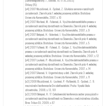
[Gerontologické dny. 7., Ostrava, 15.-17.10.2003]
Ohlasy (15):
[o4] 2007 Mazalánová, A. - Syslová, Z.: Edukácia seniorov v sociálnych
zariadeniach. Zborník prác 1. vedeckej pracovnej schôdze. Bratislava:
Univerzita Komenského, 2007, s. 10
[o4] 2007 Marková, M. - Faborová, A.: Využitie ošetrovateľského procesu v
zariadeniach sociálnej starostlivosti na Slovensku Zborník prác 4. vedeckej
pracovnej schôdze. Bratislava: Univerzita Komenského, 2007, s. 9
[o4] 2007 Belejová, H. - Valentová, I.: Využitie ošetrovateľského procesu v
zariadeniach sociálnej starostlivosti na Slovensku Zborník prác 4. vedeckej
pracovnej schôdze. Bratislava: Univerzita Komenského, 2007, s. 5
[o4] 2007 Fülleová, M. - Füleová, O. - Gašpar, Ľ.: Využitie ošetrovateľského
procesu v zariadeniach sociálnej starostlivosti na Slovensku Zborník prác 4.
vedeckej pracovnej schôdze. Bratislava: Univerzita Komenského, 2007, s. 12
[o4] 2007 Lauková, P. - Mazalánová, A.: Využitie ošetrovateľského procesu v
zariadeniach sociálnej starostlivosti na Slovensku Zborník prác 4. vedeckej
pracovnej schôdze. Bratislava: Univerzita Komenského, 2007, s. 14
[o4] 2007 Síkorová, V.: Urgentné stavy u detí. Zborník prác 3. vedeckej
pracovnej schôdze. Bratislava: Univerzita Komenského, 2007, s. 11
[o3] 2008 Mazalánová, A. - Lauková, P. - Ralbovská, D. - Syslová, Z.: 9.
mezinárodní konference ke Dni ošetřovatelství. Praha: Vysoká škola
zdravotnícka, 2008, s. 13, 101
[o3] 2009 Belejová, H.: 17. Celoslovenská konferencia sestier pracujúcich v
zariadeniach sociálnej starostlivosti na Slovensku s medzinárodnou účasťou.
Brno: Tribun EU, 2009, s. 67