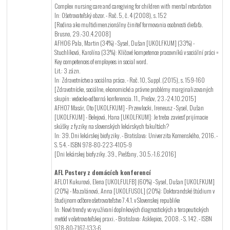
Complex nursing care and caregiving for children with mental retardation
In: Ošetrovateľský obzor. - Roč. 5, č. 4 (2008), s. 152
[Rodina ako multidimenzionálny činiteľ formovania osobnosti dieťaťa.
Brusno, 29.-30.4.2008]
AFH06 Pala, Martin (34%) - Sysel, Dušan [UKOLFKUM] (33%) -
Stuchlíková, Karolína (33%): Klíčové kompetence pracovníků v sociální práci =
Key competences of employees in social word.
Lit.: 3 zázn.
In: Zdravotníctvo a sociálna práca. - Roč. 10, Suppl. (2015), s. 159-160
[Zdravotnícke, sociálne, ekonomické a právne problémy marginalizovaných
skupín: vedecko-odborná konferencia. 11., Prešov, 23.-24.10.2015]
AFH07 Masár, Oto [UKOLFKUM] - Przewlocki, Ireneusz - Sysel, Dušan
[UKOLFKUM] - Belejová, Hana [UKOLFKUM]: Je treba zaviesť prijímacie
skúšky z fyziky na slovenských lekárskych fakultách?
In: 39. Dni lekárskej biofyziky. - Bratislava: Univerzita Komenského, 2016. -
S. 54. - ISBN 978-80-223-4105-9
[Dni lekárskej biofyziky. 39., Piešťany, 30.5.-1.6.2016]
AFL Postery z domácích konferencí
AFL01 Kukurová, Elena [UKOLFULFB] (60%) - Sysel, Dušan [UKOLFKUM]
(20%) - Mazalánová, Anna [UKOLFUSOL] (20%): Doktorandské štúdium v
študijnom odbore ošetrovateľstvo 7.4.1. v Slovenskej republike
In: Nové trendy vo využívaní doplnkových diagnostických a terapeutických
metód v ošetrovateľskej praxi. - Bratislava: Asklepios, 2008. - S. 142. - ISBN
978-80-7167-133-6