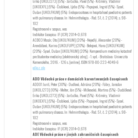
Erika [UKOLJ273] (5%) - Jarčuška, Pavol (5%) - Krčméry, Vladimír
[UKOEXFL] (5%) - Čisláková, Lýdia (5%) - Papajová, Ingrid (5%) - Sysel,
Dušan [UKOLFKUM] (5%): Endoparasitoses in hospitalised paediatric patients
with pulmonary disease. In: Helminthologia. - Roč. 51, č. 2 (2014), s. 98-
102
Registrované v: scopus, wos
Indikátor časopisu: IF (JCR) 2014=0,678
ACB03 Masár, Oto [UKOLFKUM] (20%) - Nejedlý, Alexander (20%) -
Arendášová, Karina [UKOLFUPF] (20%) - Belejová, Hana [UKOLFKUM]
(20%) - Sysel, Dušan [UKOLFKUM] (20%): Kompendium medicíny katastrof
pre študentov medicíny [elektronický zdroj]. - 1. vyd. - Bratislava: Univerzita
Komenského, 2016. - 126 s. [online]. ISBN 978-80-223-4049-6
odkaz zde
ADD Vědecké práce v domácích karentovaných časopisech
ADD01 Juriš, Peter (30%) - Dudlová, Adriána (20%) - Fábry, Jaroslav
[UKOLJ273] (10%) - Melter, Ján (5%) - Miškovská, Martina (5%) - Dudášková
Erika [UKOLJ273] (5%) - Jarčuška, Pavol (5%) - Krčméry, Vladimír
[UKOEXFL] (5%) - Čisláková, Lýdia (5%) - Papajová, Ingrid (5%) - Sysel,
Dušan [UKOLFKUM] (5%): Endoparasitoses in hospitalised paediatric patients
with pulmonary diseass. In: Helminthologia. - Roč. 51, č. 2 (2014), s. 98-
102
Registrované v: scopus, wos
Indikátor časopisu: IF (JCR) 2014=0,678
ADE Vědecké práce v jiných zahraničních časopisech