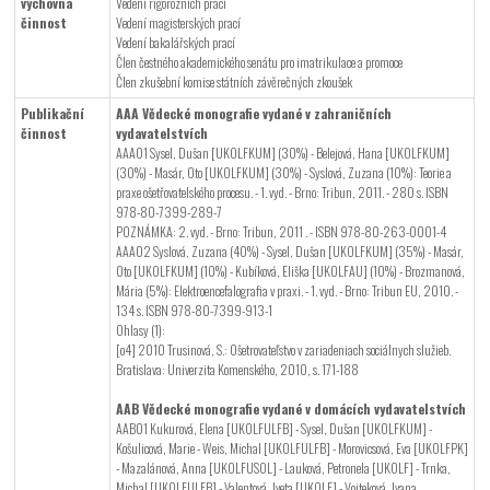
výchovná
Vedení rigorozních prací
činnost
Vedení magisterských prací
Vedení bakalářských prací
Člen čestného akademického senátu pro imatrikulace a promoce
Člen zkušební komise státních závěrečných zkoušek
Publikační
AAA Vědecké monografie vydané v zahraničních
činnost
vydavatelstvích
AAA01 Sysel, Dušan [UKOLFKUM] (30%) - Belejová, Hana [UKOLFKUM]
(30%) - Masár, Oto [UKOLFKUM] (30%) - Syslová, Zuzana (10%): Teorie a
praxe ošetřovatelského procesu. - 1. vyd. - Brno: Tribun, 2011. - 280 s. ISBN
978-80-7399-289-7
POZNÁMKA: 2. vyd. - Brno: Tribun, 2011 . - ISBN 978-80-263-0001-4
AAA02 Syslová, Zuzana (40%) - Sysel, Dušan [UKOLFKUM] (35%) - Masár,
Oto [UKOLFKUM] (10%) - Kubíková, Eliška [UKOLFAU] (10%) - Brozmanová,
Mária (5%): Elektroencefalografia v praxi. - 1. vyd. - Brno: Tribun EU, 2010. -
134 s. ISBN 978-80-7399-913-1
Ohlasy (1):
[o4] 2010 Trusinová, S.: Ošetrovateľstvo v zariadeniach sociálnych služieb.
Bratislava: Univerzita Komenského, 2010, s. 171-188
AAB Vědecké monografie vydané v domácích vydavatelstvích
AAB01 Kukurová, Elena [UKOLFULFB] - Sysel, Dušan [UKOLFKUM] -
Košulicová, Marie - Weis, Michal [UKOLFULFB] - Morovicsová, Eva [UKOLFPK]
- Mazalánová, Anna [UKOLFUSOL] - Lauková, Petronela [UKOLF] - Trnka,
Michal [UKOLFULFB] - Valentová, Iveta [UKOLF] - Vojteková, Ivana