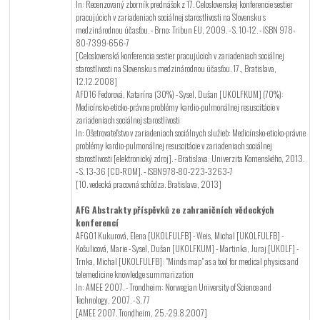
In: Recenzovaný zborník prednášok z 17. Celoslovenskej konferencie sestier
pracujúcich v zariadeniach sociálnej starostlivosti na Slovensku s
medzinárodnou účasťou. - Brno: Tribun EU, 2009. - S. 10-12. - ISBN 978-
80-7399-656-7
[Celoslovenská konferencia sestier pracujúcich v zariadeniach sociálnej
starostlivosti na Slovensku s medzinárodnou účasťou. 17., Bratislava,
12.12.2008]
AFD16 Fedorová, Katarína (30%) - Sysel, Dušan [UKOLFKUM] (70%):
Medicínsko-eticko-právne problémy kardio-pulmonálnej resuscitácie v
zariadeniach sociálnej starostlivosti
In: Ošetrovateľstvo v zariadeniach sociálnych služieb: Medicínsko-eticko-právne
problémy kardio-pulmonálnej resuscitácie v zariadeniach sociálnej
starostlivosti [elektronický zdroj]. - Bratislava: Univerzita Komenského, 2013.
- S. 13-36 [CD-ROM]. - ISBN978-80-223-3263-7
[10. vedecká pracovná schôdza. Bratislava, 2013]
AFG Abstrakty příspěvků ze zahraničních vědeckých
konferencí
AFG01 Kukurová, Elena [UKOLFULFB] - Weis, Michal [UKOLFULFB] -
Košulicová, Marie - Sysel, Dušan [UKOLFKUM] - Martinka, Juraj [UKOLF] -
Trnka, Michal [UKOLFULFB]: "Minds map" as a tool for medical physics and
telemedicine knowledge summarization
In: AMEE 2007. - Trondheim: Norwegian University of Science and
Technology, 2007. - S. 77
[AMEE 2007. Trondheim, 25.-29.8.2007]