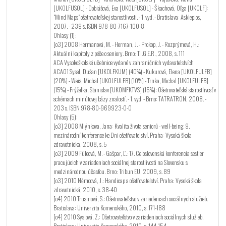
[UKOLFUSOL] - Dobiášová, Eva [UKOLFUSOL] - Škachová, Oľga [UKOLF]:
"Mind Maps" ošetrovateľskej starostlivosti. - 1. vyd. - Bratislava: Asklepios,
2007. - 239 s. ISBN 978-80-7167-100-8
Ohlasy (1):
[o3] 2008 Hermanová, M. - Herman, J. - Prokop, J. - Rozprýmová, H.:
Aktuální kapitoly z péče o seniory. Brno: T.I.G.E.R., 2008, s. 111
ACA Vysokoškolské učebnice vydané v zahraničních vydavatelstvích
ACA01 Sysel, Dušan [UKOLFKUM] (40%) - Kukurová, Elena [UKOLFULFB]
(20%) - Weis, Michal [UKOLFULFB] (10%) - Trnka, Michal [UKOLFULFB]
(15%) - Frýželka, Stanislav [UKOMFKTVS] (15%): Ošetrovateľská starostlivosť v
schémach minútovej bázy znalostí. - 1. vyd. - Brno: TATRATRON, 2008. -
203 s. ISBN 978-80-969923-0-0
Ohlasy (5):
[o3] 2008 Mlýnkova, Jana: Kvalita života seniorů - well-being. 9.
mezinárodní konference ke Dni ošetřovatelství. Praha: Vysoká škola
zdravotnícka, 2008, s. 5
[o3] 2009 Füleová, M. - Gašpar, Ľ.: 17. Celoslovenská konferencia sestier
pracujúcich v zariadeniach sociálnej starostlivosti na Slovensku s
medzinárodnou účasťou. Brno: Tribun EU, 2009, s. 89
[o3] 2010 Němcová, J.: Handicap a ošetřovatelství. Praha: Vysoká škola
zdravotnická, 2010, s. 38-40
[o4] 2010 Trusinová, S.: Ošetrovateľstvo v zariadeniach sociálnych služieb.
Bratislava: Univerzita Komenského, 2010, s. 171-188
[o4] 2010 Syslová, Z.: Ošetrovateľstvo v zariadeniach sociálnych služieb.
Bratislava: Univerzita Komenského, 2010, s. 144-154