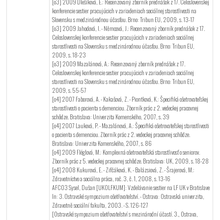
[o3] 2009 Dlešíková, E.: Recenzovaný zborník prednášok z 17. Celoslovenskej
konferencie sestier pracujúcich v zariadeniach sociálnej starostlivosti na
Slovensku s medzinárodnou účasťou. Brno: Tribun EU, 2009, s. 13-17
[o3] 2009 Jahodová, I. - Němcová, J.: Recenzovaný zborník prednášok z 17.
Celoslovenskej konferencie sestier pracujúcich v zariadeniach sociálnej
starostlivosti na Slovensku s medzinárodnou účasťou. Brno: Tribun EU,
2009, s. 18-23
[o3] 2009 Mazalánová, A.: Recenzovaný zborník prednášok z 17.
Celoslovenskej konferencie sestier pracujúcich v zariadeniach sociálnej
starostlivosti na Slovensku s medzinárodnou účasťou. Brno: Tribun EU,
2009, s. 55-57
[o4] 2007 Faborová, A. - Kakašová, Z. - Piontková, K.: Špecifiká ošetrovateľskej
starostlivosti o pacienta s demenciou. Zborník prác z 2. vedeckej pracovnej
schôdze. Bratislava: Univerzita Komenského, 2007, s. 39
[o4] 2007 Lauková, P. - Mazalánová, A.: Špecifiká ošetrovateľskej starostlivosti
o pacienta s demenciou. Zborník prác z 2. vedeckej pracovnej schôdze.
Bratislava: Univerzita Komenského, 2007, s. 86
[o4] 2009 Fléglová, M.: Komplexná ošetrovateľská starostlivosť o seniorov.
Zborník prác z 5. vedeckej pracovnej schôdze. Bratislava: UK, 2009, s. 18-28
[o4] 2008 Kukurová, E. - Zifčáková, K. - Balázsiová, Z. - Šrajerová, M.:
Zdravotníctvo a sociálna práca, roč. 3, č. 1, 2008, s. 13-16
AFC03 Sysel, Dušan [UKOLFKUM]: Vzdelávanie sestier na LF UK v Bratislave
In: 3. Ostravské sympozium ošetřovatelství. - Ostrava: Ostravská univerzita,
Zdravotně sociální fakulta, 2003. - S. 126-127
[Ostravské sympozium ošetřovatelství s mezinárodní účastí. 3., Ostrava,