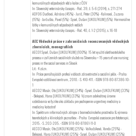
komunálnych odpadových vôd a kalov z ČOV
In: Slovenský veterinársky časopis. - Roč. 39, č. 5-6 (2014), s. 271-274
ADF06 Dudlová, Adriána (45%) - Juriš, Peter (30%) - Kalinová, Zuzana
(15%) - Jarčuška, Pavol (5%) - Sysel, Dušan [UKOLFKUM] (5%): Hormonálne
látky v komunálnych odpadových vodách
In: Slovenský veterinársky časopis. - Roč. 40, č. 1-2 (2015), s. 16-18
AEC Vědecké práce v zahraničních recenzovaných vědeckých
zbornících, monografiích
AEC01 Sysel, Dušan [UKOLFKUM] (100%): 15 let využití ošetřovatelského
procesu v zařízeních sociálních služeb na Slovensku = 15 years of use nursing
proces in the social services in Slovak
Lit.: 4 zázn.
In: Práce pomáhajících profesí v oblasti zdravotnictví a sociální péče. - Praha:
Evropské vzdělávací centrum, 2010. - S. 410-411. - ISBN 978-80-87386-10-
1
AEC02 Masár, Oto [UKOLFKUM] (34%) - Sysel, Dušan [UKOLFKUM] (33%)
- Belejová, Hana [UKOLFKUM] (33%): Význam adekvátnej úrovne
vzdelávania vo fyzike ako základu pre pochopenie urgentnej medicíny a
medicíny katastrof
In: Spektrum informačných zdrojov z biomedicínskeho prostredia & výmena
teoretických a klinických poznatkov. - Praha: Evropská asociacie pro fototerapii,
2015. - S. 203-205. - ISBN 978-80-87861-11-0
AEC03 Masár, Oto [UKOLFKUM] (25%) - Valkučáková, Vanda (25%) -
Belejová, Hana [UKOLFKUM] (25%) - Sysel, Dušan [UKOLFKUM] (25%):