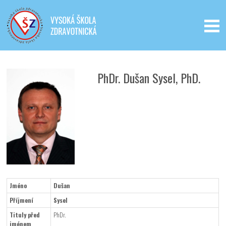
Iveta - Vysoká škola zdravotnická,
o.p.s.
PhDr. Dušan Sysel, PhD.
Jméno
Dušan
Příjmení
Sysel
Tituly před
PhDr.
jménem