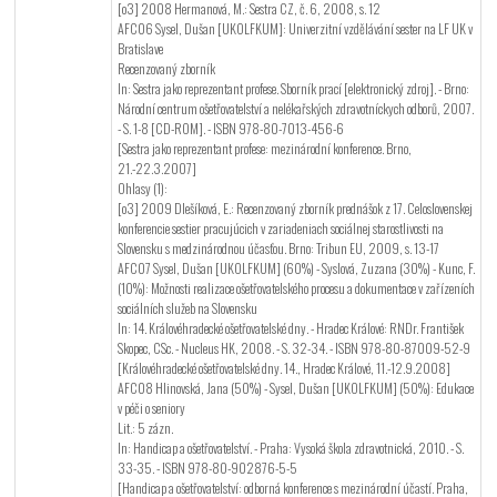
[o3] 2008 Hermanová, M.: Sestra CZ, č. 6, 2008, s. 12
AFC06 Sysel, Dušan [UKOLFKUM]: Univerzitní vzdělávání sester na LF UK v
Bratislave
Recenzovaný zborník
In: Sestra jako reprezentant profese. Sborník prací [elektronický zdroj]. - Brno:
Národní centrum ošetřovatelství a nelékařských zdravotníckych odborů, 2007.
- S. 1-8 [CD-ROM]. - ISBN 978-80-7013-456-6
[Sestra jako reprezentant profese: mezinárodní konference. Brno,
21.-22.3.2007]
Ohlasy (1):
[o3] 2009 Dlešíková, E.: Recenzovaný zborník prednášok z 17. Celoslovenskej
konferencie sestier pracujúcich v zariadeniach sociálnej starostlivosti na
Slovensku s medzinárodnou účasťou. Brno: Tribun EU, 2009, s. 13-17
AFC07 Sysel, Dušan [UKOLFKUM] (60%) - Syslová, Zuzana (30%) - Kunc, F.
(10%): Možnosti realizace ošetřovatelského procesu a dokumentace v zařízeních
sociálních služeb na Slovensku
In: 14. Královéhradecké ošetřovatelské dny. - Hradec Králové: RNDr. František
Skopec, CSc. - Nucleus HK, 2008. - S. 32-34. - ISBN 978-80-87009-52-9
[Královéhradecké ošetřovatelské dny. 14., Hradec Králové, 11.-12.9.2008]
AFC08 Hlinovská, Jana (50%) - Sysel, Dušan [UKOLFKUM] (50%): Edukace
v péči o seniory
Lit.: 5 zázn.
In: Handicap a ošetřovatelství. - Praha: Vysoká škola zdravotnická, 2010. - S.
33-35. - ISBN 978-80-902876-5-5
[Handicap a ošetřovatelství: odborná konference s mezinárodní účastí. Praha,