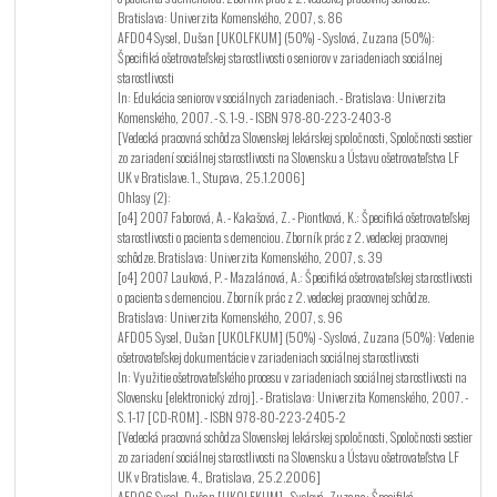
Bratislava: Univerzita Komenského, 2007, s. 86
AFD04 Sysel, Dušan [UKOLFKUM] (50%) - Syslová, Zuzana (50%):
Špecifiká ošetrovateľskej starostlivosti o seniorov v zariadeniach sociálnej
starostlivosti
In: Edukácia seniorov v sociálnych zariadeniach. - Bratislava: Univerzita
Komenského, 2007. - S. 1-9. - ISBN 978-80-223-2403-8
[Vedecká pracovná schôdza Slovenskej lekárskej spoločnosti, Spoločnosti sestier
zo zariadení sociálnej starostlivosti na Slovensku a Ústavu ošetrovateľstva LF
UK v Bratislave. 1., Stupava, 25.1.2006]
Ohlasy (2):
[o4] 2007 Faborová, A. - Kakašová, Z. - Piontková, K.: Špecifiká ošetrovateľskej
starostlivosti o pacienta s demenciou. Zborník prác z 2. vedeckej pracovnej
schôdze. Bratislava: Univerzita Komenského, 2007, s. 39
[o4] 2007 Lauková, P. - Mazalánová, A.: Špecifiká ošetrovateľskej starostlivosti
o pacienta s demenciou. Zborník prác z 2. vedeckej pracovnej schôdze.
Bratislava: Univerzita Komenského, 2007, s. 96
AFD05 Sysel, Dušan [UKOLFKUM] (50%) - Syslová, Zuzana (50%): Vedenie
ošetrovateľskej dokumentácie v zariadeniach sociálnej starostlivosti
In: Využitie ošetrovateľského procesu v zariadeniach sociálnej starostlivosti na
Slovensku [elektronický zdroj]. - Bratislava: Univerzita Komenského, 2007. -
S. 1-17 [CD-ROM]. - ISBN 978-80-223-2405-2
[Vedecká pracovná schôdza Slovenskej lekárskej spoločnosti, Spoločnosti sestier
zo zariadení sociálnej starostlivosti na Slovensku a Ústavu ošetrovateľstva LF
UK v Bratislave. 4., Bratislava, 25.2.2006]
AFD06 Sysel, Dušan [UKOLFKUM] - Syslová, Zuzana: Špecifiká