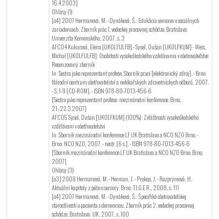
16.4.2003]
Ohlasy (1):
[o4] 2007 Hermanová, M. - Dynáková, Š.: Edukácia seniorov v sociálnych
zariadeniach. Zborník prác 1. vedeckej pracovnej schôdze. Bratislava:
Univerzita Komenského, 2007, s. 3
AFC04 Kukurová, Elena [UKOLFULFB] - Sysel, Dušan [UKOLFKUM] - Weis,
Michal [UKOLFULFB]: Osobitosti vysokoškolského vzdelávania v ošetrovateľstve
Recenzovaný zborník
In: Sestra jako reprezentant profese. Sborník prací [elektronický zdroj]. - Brno:
Národní centrum ošetřovatelství a nelékařských zdravotníckych odborů, 2007.
- S. 1-9 [CD-ROM]. - ISBN 978-80-7013-456-6
[Sestra jako reprezentant profese: mezinárodní konference. Brno,
21.-22.3.2007]
AFC05 Sysel, Dušan [UKOLFKUM] (100%): Zvláštnosti vysokoškolského
vzdělávaní v ošetřovatelství
In: Sborník mezinárodní konference LF UK Bratislava a NCO NZO Brno. -
Brno: NCO NZO, 2007. - nestr. [6 s.]. - ISBN 978-80-7013-456-6
[Sborník mezinárodní konference LF UK Bratislava a NCO NZO Brno. Brno,
2007]
Ohlasy (3):
[o3] 2008 Hermanová, M. - Herman, J. - Prokop, J. - Rozprýmová, H.:
Aktuální kapitoly z péče o seniory. Brno: T.I.G.E.R., 2008, s. 111
[o4] 2007 Hermanová, M. - Dynáková, Š.: Špecifiká ošetrovateľskej
starostlivosti o pacienta s demenciou. Zborník prác 2. vedeckej pracovnej
schôdze. Bratislava: UK, 2007, s. 100