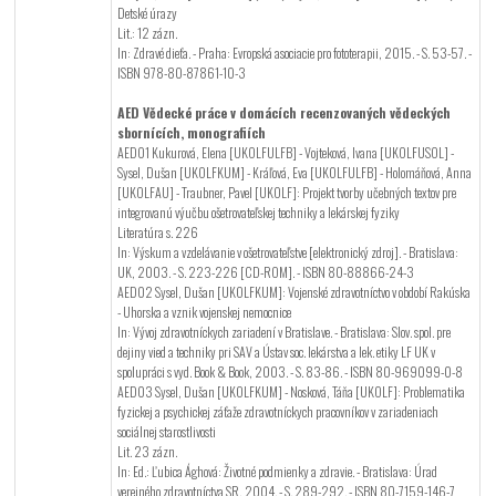
Detské úrazy
Lit.: 12 zázn.
In: Zdravé dieťa. - Praha: Evropská asociacie pro fototerapii, 2015. - S. 53-57. -
ISBN 978-80-87861-10-3
AED Vědecké práce v domácích recenzovaných vědeckých
sbornících, monografiích
AED01 Kukurová, Elena [UKOLFULFB] - Vojteková, Ivana [UKOLFUSOL] -
Sysel, Dušan [UKOLFKUM] - Kráľová, Eva [UKOLFULFB] - Holomáňová, Anna
[UKOLFAU] - Traubner, Pavel [UKOLF]: Projekt tvorby učebných textov pre
integrovanú výučbu ošetrovateľskej techniky a lekárskej fyziky
Literatúra s. 226
In: Výskum a vzdelávanie v ošetrovateľstve [elektronický zdroj]. - Bratislava:
UK, 2003. - S. 223-226 [CD-ROM]. - ISBN 80-88866-24-3
AED02 Sysel, Dušan [UKOLFKUM]: Vojenské zdravotníctvo v období Rakúska
- Uhorska a vznik vojenskej nemocnice
In: Vývoj zdravotníckych zariadení v Bratislave. - Bratislava: Slov. spol. pre
dejiny vied a techniky pri SAV a Ústav soc. lekárstva a lek. etiky LF UK v
spolupráci s vyd. Book & Book, 2003. - S. 83-86. - ISBN 80-969099-0-8
AED03 Sysel, Dušan [UKOLFKUM] - Nosková, Táňa [UKOLF]: Problematika
fyzickej a psychickej záťaže zdravotníckych pracovníkov v zariadeniach
sociálnej starostlivosti
Lit. 23 zázn.
In: Ed.: Ľubica Ághová: Životné podmienky a zdravie. - Bratislava: Úrad
verejného zdravotníctva SR, 2004. - S. 289-292. - ISBN 80-7159-146-7