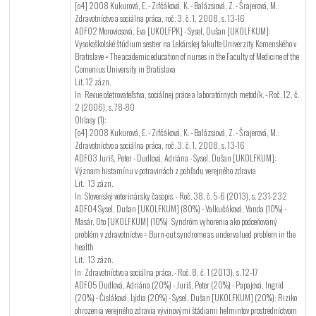
[o4] 2008 Kukurová, E. - Zifčáková, K. - Balázsiová, Z. - Šrajerová, M.:
Zdravotníctvo a sociálna práca, roč. 3, č. 1, 2008, s. 13-16
ADF02 Morovicsová, Eva [UKOLFPK] - Sysel, Dušan [UKOLFKUM]:
Vysokoškolské štúdium sestier na Lekárskej fakulte Univerzity Komenského v
Bratislave = The academic education of nurses in the Faculty of Medicine of the
Comenius University in Bratislava
Lit. 12 zázn.
In: Revue ošetrovateľstva, sociálnej práce a laboratórnych metodík. - Roč. 12, č.
2 (2006), s. 78-80
Ohlasy (1):
[o4] 2008 Kukurová, E. - Zifčáková, K. - Balázsiová, Z. - Šrajerová, M.:
Zdravotníctvo a sociálna práca, roč. 3, č. 1, 2008, s. 13-16
ADF03 Juriš, Peter - Dudlová, Adriána - Sysel, Dušan [UKOLFKUM]:
Význam histamínu v potravinách z pohľadu verejného zdravia
Lit.: 13 zázn.
In: Slovenský veterinársky časopis. - Roč. 38, č. 5-6 (2013), s. 231-232
ADF04 Sysel, Dušan [UKOLFKUM] (80%) - Valkučáková, Vanda (10%) -
Masár, Oto [UKOLFKUM] (10%): Syndróm vyhorenia ako podceňovaný
problém v zdravotníctve = Burn-out syndrome as undervalued problem in the
health
Lit.: 13 zázn.
In: Zdravotníctvo a sociálna práca. - Roč. 8, č. 1 (2013), s. 12-17
ADF05 Dudlová, Adriána (20%) - Juriš, Peter (20%) - Papajová, Ingrid
(20%) - Čisláková, Lýdia (20%) - Sysel, Dušan [UKOLFKUM] (20%): Riziko
ohrozenia verejného zdravia vývinovými štádiami helmintov prostredníctvom