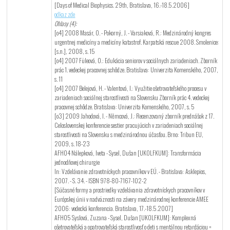
[Days of Medical Biophysics. 29th, Bratislava, 16.-18.5.2006]
odkaz zde
Ohlasy (4):
[o4] 2008 Masár, O. - Pokorný, J. - Varsiaková, R.: Medzinárodný kongres
urgentnej medicíny a medicíny katastrof. Karpatská rescue 2008. Smolenice:
[s.n.], 2008, s. 15
[o4] 2007 Füleová, O.: Edukácia seniorov v sociálnych zariadeniach. Zborník
prác 1. vedeckej pracovnej schôdze. Bratislava: Univerzita Komenského, 2007,
s. 11
[o4] 2007 Belejová, H. - Valentová, I.: Využitie ošetrovateľského procesu v
zariadeniach sociálnej starostlivosti na Slovensku Zborník prác 4. vedeckej
pracovnej schôdze. Bratislava: Univerzita Komenského, 2007, s. 5
[o3] 2009 Jahodová, I. - Němcová, J.: Recenzovaný zborník prednášok z 17.
Celoslovenskej konferencie sestier pracujúcich v zariadeniach sociálnej
starostlivosti na Slovensku s medzinárodnou účasťou. Brno: Tribun EU,
2009, s. 18-23
AFH04 Nálepková, Iveta - Sysel, Dušan [UKOLFKUM]: Transformácia
jednodňovej chirurgie
In: Vzdelávanie zdravotníckych pracovníkov v EÚ. - Bratislava: Asklepios,
2007. - S. 34. - ISBN 978-80-7167-102-2
[Súčasné formy a prostriedky vzdelávania zdravotníckych pracovníkov v
Európskej únii v nadväznosti na závery medzinárodnej konferencie AMEE
2006: vedecká konferencia. Bratislava, 17.-18.5.2007]
AFH05 Syslová, Zuzana - Sysel, Dušan [UKOLFKUM]: Komplexná
ošetrovateľská a opatrovateľská starostlivosť o deti s mentálnou retardáciou =