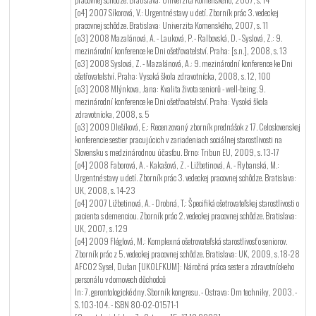
[o4] 2007 Síkorová, V.: Urgentné stavy u detí. Zborník prác 3. vedeckej
pracovnej schôdze. Bratislava: Univerzita Komenského, 2007, s. 11
[o3] 2008 Mazalánová, A. - Lauková, P. - Ralbovská, D. - Syslová, Z.: 9.
mezinárodní konference ke Dni ošetřovatelství. Praha: [s.n.], 2008, s. 13
[o3] 2008 Syslová, Z. - Mazalánová, A.: 9. mezinárodní konference ke Dni
ošetřovatelství. Praha: Vysoká škola zdravotnícka, 2008, s. 12, 100
[o3] 2008 Mlýnkova, Jana: Kvalita života seniorů - well-being. 9.
mezinárodní konference ke Dni ošetřovatelství. Praha: Vysoká škola
zdravotnícka, 2008, s. 5
[o3] 2009 Dlešíková, E.: Recenzovaný zborník prednášok z 17. Celoslovenskej
konferencie sestier pracujúcich v zariadeniach sociálnej starostlivosti na
Slovensku s medzinárodnou účasťou. Brno: Tribun EU, 2009, s. 13-17
[o4] 2008 Faborová, A. - Kakašová, Z. - Ližbetinová, A. - Rybanská, M.:
Urgentné stavy u detí. Zborník prác 3. vedeckej pracovnej schôdze. Bratislava:
UK, 2008, s. 14-23
[o4] 2007 Ližbetinová, A. - Drobná, T.: Špecifiká ošetrovateľskej starostlivosti o
pacienta s demenciou. Zborník prác 2. vedeckej pracovnej schôdze. Bratislava:
UK, 2007, s. 129
[o4] 2009 Fléglová, M.: Komplexná ošetrovateľská starostlivosť o seniorov.
Zborník prác z 5. vedeckej pracovnej schôdze. Bratislava: UK, 2009, s. 18-28
AFC02 Sysel, Dušan [UKOLFKUM]: Náročná práca sester a zdravotníckeho
personálu v domovech důchodců
In: 7. gerontologické dny. Sborník kongresu. - Ostrava: Dm techniky, 2003. -
S. 103-104. - ISBN 80-02-01571-1