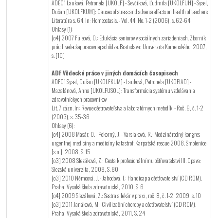
ADE01 Lauková, Petronela [UKOLF] - Ševčíková, Ľudmila [UKOLFUH] - Sysel,
Dušan [UKOLFKUM]: Causes of stress and adverse effects on health of teachers
Literatúra s. 64. In: Homeostasis. - Vol. 44, No. 1-2 (2006), s. 62-64
Ohlasy (1):
[o4] 2007 Füleová, O.: Edukácia seniorov v sociálnych zariadeniach. Zborník
prác 1. vedeckej pracovnej schôdze. Bratislava: Univerzita Komenského, 2007,
s. [10]
ADF Vědecké práce v jiných domácích časopisech
ADF01 Sysel, Dušan [UKOLFKUM] - Lauková, Petronela [UKOFIAD] -
Mazalánová, Anna [UKOLFUSOL]: Transformácia systému vzdelávania
zdravotníckych pracovníkov
Lit. 7 zázn. In: Revue ošetrovateľstva a laboratórnych metodík. - Roč. 9, č. 1-2
(2003), s. 35-36
Ohlasy (6):
[o4] 2008 Masár, O. - Pokorný, J. - Varsiaková, R.: Medzinárodný kongres
urgentnej medicíny a medicíny katastrof. Karpatská rescue 2008. Smolenice:
[s.n.], 2008, S. 15
[o3] 2008 Slezáková, Z.: Cesta k profesionálnímu oštřovatelství III. Opava:
Slezská univerzita, 2008, S. 80
[o3] 2010 Němcová, J. - Jahodová, I.: Handicap a ošetřovatelství (CD ROM).
Praha: Vysoká škola zdravotnická, 2010, S. 6
[o4] 2009 Slezáková, Z.: Sestra a lekár v praxi, roč. 8, č. 1-2, 2009, s. 10
[o3] 2011 Janáková, M.: Civilizační choroby a ošetřovatelství (CD ROM).
Praha: Vysoká škola zdravotnická, 2011, S. 24