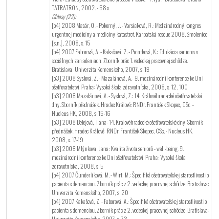
TATRATRON, 2002. - 58 s.
Ohlasy (22):
[o4] 2008 Masár, O. - Pokorný, J. - Varsiaková, R.: Medzinárodný kongres
urgentnej medicíny a medicíny katastrof. Karpatská rescue 2008. Smolenice:
[s.n.], 2008, s. 15
[o4] 2007 Faborová, A. - Kakašová, Z. - Piontková, K.: Edukácia seniorov v
sociálnych zariadeniach. Zborník prác 1. vedeckej pracovnej schôdze.
Bratislava: Univerzita Komenského, 2007, s. 19
[o3] 2008 Syslová, Z. - Mazalánová, A.: 9. mezinárodní konference ke Dni
ošetřovatelství. Praha: Vysoká škola zdravotnícka, 2008, s. 12, 100
[o3] 2008 Mazalánová, A. - Syslová, Z.: 14. Královéhradecké ošetřovatelské
dny. Sborník přednášek. Hradec Králové: RNDr. František Skopec, CSc. -
Nucleus HK, 2008, s. 15-16
[o3] 2008 Belejová, Hana: 14. Královéhradecké ošetřovatelské dny. Sborník
přednášek. Hradec Králové: RNDr. František Skopec, CSc. - Nucleus HK,
2008, s. 17-19
[o3] 2008 Mlýnkova, Jana: Kvalita života seniorů - well-being. 9.
mezinárodní konference ke Dni ošetřovatelství. Praha: Vysoká škola
zdravotnícka, 2008, s. 5
[o4] 2007 Čunderlíková, M. - Wirt, M.: Špecifiká ošetrovateľskej starostlivosti o
pacienta s demenciou. Zborník prác z 2. vedeckej pracovnej schôdze. Bratislava:
Univerzita Komenského, 2007, s. 20
[o4] 2007 Kakašová, Z. - Faborová, A.: Špecifiká ošetrovateľskej starostlivosti o
pacienta s demenciou. Zborník prác z 2. vedeckej pracovnej schôdze. Bratislava:
Univerzita Komenského, 2007, s. 73