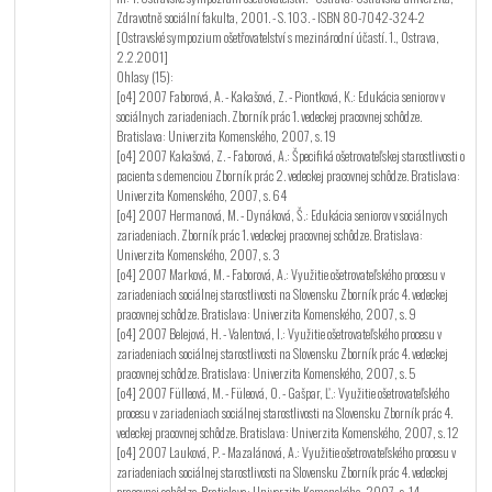
Zdravotně sociální fakulta, 2001. - S. 103. - ISBN 80-7042-324-2
[Ostravské sympozium ošetřovatelství s mezinárodní účastí. 1., Ostrava,
2.2.2001]
Ohlasy (15):
[o4] 2007 Faborová, A. - Kakašová, Z. - Piontková, K.: Edukácia seniorov v
sociálnych zariadeniach. Zborník prác 1. vedeckej pracovnej schôdze.
Bratislava: Univerzita Komenského, 2007, s. 19
[o4] 2007 Kakašová, Z. - Faborová, A.: Špecifiká ošetrovateľskej starostlivosti o
pacienta s demenciou Zborník prác 2. vedeckej pracovnej schôdze. Bratislava:
Univerzita Komenského, 2007, s. 64
[o4] 2007 Hermanová, M. - Dynáková, Š.: Edukácia seniorov v sociálnych
zariadeniach. Zborník prác 1. vedeckej pracovnej schôdze. Bratislava:
Univerzita Komenského, 2007, s. 3
[o4] 2007 Marková, M. - Faborová, A.: Využitie ošetrovateľského procesu v
zariadeniach sociálnej starostlivosti na Slovensku Zborník prác 4. vedeckej
pracovnej schôdze. Bratislava: Univerzita Komenského, 2007, s. 9
[o4] 2007 Belejová, H. - Valentová, I.: Využitie ošetrovateľského procesu v
zariadeniach sociálnej starostlivosti na Slovensku Zborník prác 4. vedeckej
pracovnej schôdze. Bratislava: Univerzita Komenského, 2007, s. 5
[o4] 2007 Fülleová, M. - Füleová, O. - Gašpar, Ľ.: Využitie ošetrovateľského
procesu v zariadeniach sociálnej starostlivosti na Slovensku Zborník prác 4.
vedeckej pracovnej schôdze. Bratislava: Univerzita Komenského, 2007, s. 12
[o4] 2007 Lauková, P. - Mazalánová, A.: Využitie ošetrovateľského procesu v
zariadeniach sociálnej starostlivosti na Slovensku Zborník prác 4. vedeckej
pracovnej schôdze. Bratislava: Univerzita Komenského, 2007, s. 14