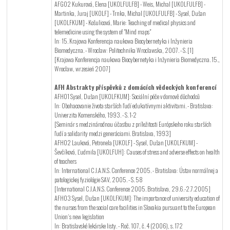
AFG02 Kukurová, Elena [UKOLFULFB] - Weis, Michal [UKOLFULFB] -
Martinka, Juraj [UKOLF] - Trnka, Michal [UKOLFULFB] - Sysel, Dušan
[UKOLFKUM] - Košulicová, Marie: Teaching of medical physics and
telemedicine using the system of "Mind maps"
In: 15. Krajowa Konferencja naukowa Biocybernetyka i Inžynieria
Biomedyczna. - Wroclaw: Politechnika Wroclawska, 2007. - S. [1]
[Krajowa Konferencja naukowa Biocybernetyka i Inžynieria Biomedyczna. 15.,
Wroclaw, wrzesień 2007]
AFH Abstrakty příspěvků z domácích vědeckých konferencí
AFH01 Sysel, Dušan [UKOLFKUM]: Sociální péče v domově důchodců
In: Obohacovanie života starších ľudí edukatívnymi aktivitami. - Bratislava:
Univerzita Komenského, 1993. - S. 1-2
[Seminár s medzinárodnou účasťou z príležitosti Európskeho roku starších
ľudí a solidarity medzi generáciami. Bratislava, 1993]
AFH02 Lauková, Petronela [UKOLF] - Sysel, Dušan [UKOLFKUM] -
Ševčíková, Ľudmila [UKOLFUH]: Causes of stress and adverse effects on health
of teachers
In: International C.I.A.N.S. Conference 2005. - Bratislava: Ústav normálnej a
patologickej fyziológie SAV, 2005. - S. 58
[International C.I.A.N.S. Conference 2005. Bratislava, 29.6.-2.7.2005]
AFH03 Sysel, Dušan [UKOLFKUM]: The importance of university education of
the nurses from the social care facilities in Slovakia pursuant to the European
Union´s new legislation
In: Bratislavské lekárske listy. - Roč. 107, č. 4 (2006), s. 172