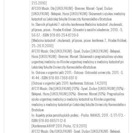
21.5.2010]
AFC09 Masár, Oto [UKOLFKUM] - Brenner, Marcel - Sysel, Dušan
[UKOLFKUM] - Belejová, Hana [UKOLFKUM]: Skúsenosti s výukou medicíny
katastrof na Lekárskej fakulte Univerzity Komenského v Bratislave
In: Sborník příspěvků 7. ročníku konference Medicína katastrof: zkušenosti,
příprava, praxe. - Hradec Králové: Zdravotní a sociální akademie, 2010. - S.
56-57. - ISBN 978-80-254-8739-6
[Medicína katastrof - zkušenosti, příprava, praxe: konferece. 7., Hradec Králové,
25.-26.11.2010]
AFC10 Masár, Oto [UKOLFKUM] - Sysel, Dušan [UKOLFKUM] - Belejová,
Hana [UKOLFKUM] - Brenner, Marcel: Skúsenosti s pregraduálnou výukou
urgentnej medicíny na Klinike urgentnej medicíny a medicíny katastrof pri
Lekárskej fakulte Univerzity Komenského vBratislave
In: Ostrava v urgentní péči 2011. - Ostrava: Ostravská univerzita, 2011. - S.
41-44. - ISBN 978-80-7368-697-0
[Ostrava v urgentní péči 2011: konference. Ostrava, 1.4.2011]
AFC11 Masár, Oto [UKOLFKUM] (70%) - Sysel, Dušan [UKOLFKUM] (10%) -
Belejová, Hana [UKOLFKUM] (10%) - Brenner, Marcel (10%): Pregraduálna
výuka urgentnej medicíny a medicíny katastrof na Klinike urgentnej
medicíny a medicíny katastrof pri Lekárskej fakulte Univerzity Komenského v
Bratislave
In: Aspekty práce pomáhajících profesí. - Praha: MANUS, 2011. - S. 171-173. -
ISBN 978-80-86571-12-6
[Konference AWHP 2011. Praha, 12.9.2011]
AFC12 Masár, Oto [UKOLFKUM] - Sysel, Dušan [UKOLFKUM] - Belejová,