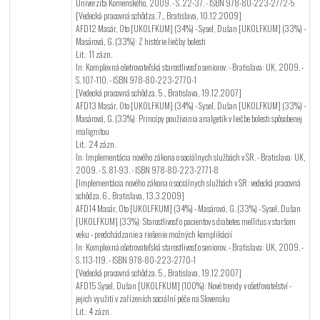
Univerzita Komenského, 2009. - S. 22-37. - ISBN 978-80-223-2772-5
[Vedecká pracovná schôdza. 7., Bratislava, 10.12.2009]
AFD12 Masár, Oto [UKOLFKUM] (34%) - Sysel, Dušan [UKOLFKUM] (33%) -
Masárová, G. (33%): Z histórie liečby bolesti
Lit.: 11 zázn.
In: Komplexná ošetrovateľská starostlivosť o seniorov. - Bratislava: UK, 2009. -
S. 107-110. - ISBN 978-80-223-2770-1
[Vedecká pracovná schôdza. 5., Bratislava, 19.12.2007]
AFD13 Masár, Oto [UKOLFKUM] (34%) - Sysel, Dušan [UKOLFKUM] (33%) -
Masárová, G. (33%): Princípy používania analgetík v liečbe bolesti spôsobenej
malignitou
Lit.: 24 zázn.
In: Implementácia nového zákona o sociálnych službách v SR. - Bratislava: UK,
2009. - S. 81-93. - ISBN 978-80-223-2771-8
[Implementácia nového zákona o sociálnych službách v SR: vedecká pracovná
schôdza. 6., Bratislava, 13.3.2009]
AFD14 Masár, Oto [UKOLFKUM] (34%) - Masárová, G. (33%) - Sysel, Dušan
[UKOLFKUM] (33%): Starostlivosť o pacientov s diabetes mellitus v staršom
veku - predchádzanie a riešenie možných komplikácií
In: Komplexná ošetrovateľská starostlivosť o seniorov. - Bratislava: UK, 2009. -
S. 113-119. - ISBN 978-80-223-2770-1
[Vedecká pracovná schôdza. 5., Bratislava, 19.12.2007]
AFD15 Sysel, Dušan [UKOLFKUM] (100%): Nové trendy v ošetřovatelství -
jejich využití v zařízeních sociální péče na Slovensku
Lit.: 4 zázn.