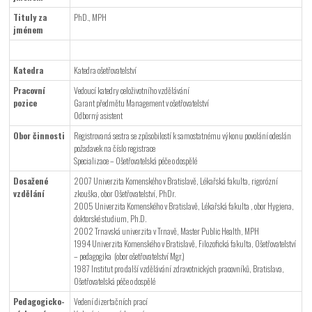
Tituly za
PhD., MPH
jménem
Katedra
Katedra ošetřovatelství
Pracovní
Vedoucí katedry celoživotního vzdělávání
pozice
Garant předmětu Management v ošetřovatelství
Odborný asistent
Obor činnosti
Registrovaná sestra se způsobilostí k samostatnému výkonu povolání odeslán
požadavek na číslo registrace
Specializace – Ošetřovatelská péče o dospělé
Dosažené
2007 Univerzita Komenského v Bratislavě, Lékařská fakulta, rigorózní
vzdělání
zkouška, obor Ošetřovatelství, PhDr.
2005 Univerzita Komenského v Bratislavě, Lékařská fakulta , obor Hygiena,
doktorské studium, Ph.D.
2002 Trnavská univerzita v Trnavě, Master Public Health, MPH
1994 Univerzita Komenského v Bratislavě, Filozofická fakulta, Ošetřovatelství
– pedagogika (obor ošetřovatelství Mgr.)
1987 Institut pro další vzdělávání zdravotnických pracovníků, Bratislava,
Ošetřovatelská péče o dospělé
Pedagogicko-
Vedení dizertačních prací