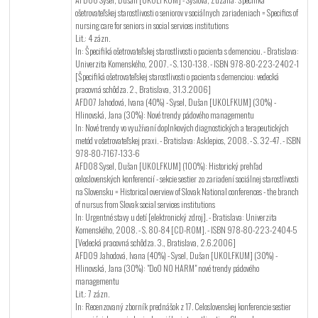
ošetrovateľskej starostlivosti o seniorov v sociálnych zariadeniach = Specifics of
nursing care for seniors in social services institutions
Lit.: 4 zázn.
In: Špecifiká ošetrovateľskej starostlivosti o pacienta s demenciou. - Bratislava:
Univerzita Komenského, 2007. - S. 130-138. - ISBN 978-80-223-2402-1
[Špecifiká ošetrovateľskej starostlivosti o pacienta s demenciou: vedecká
Odeslat
pracovná schôdza. 2., Bratislava, 31.3.2006]
AFD07 Jahodová, Ivana (40%) - Sysel, Dušan [UKOLFKUM] (30%) -
Hlinovská, Jana (30%): Nové trendy pádového managementu
In: Nové trendy vo využívaní doplnkových diagnostických a terapeutických
metód v ošetrovateľskej praxi. - Bratislava: Asklepios, 2008. - S. 32-47. - ISBN
978-80-7167-133-6
AFD08 Sysel, Dušan [UKOLFKUM] (100%): Historický prehľad
celoslovenských konferencií - sekcie sestier zo zariadení sociálnej starostlivosti
na Slovensku = Historical overview of Slovak National conferences - the branch
of nursus from Slovak social services institutions
In: Urgentné stavy u detí [elektronický zdroj]. - Bratislava: Univerzita
Komenského, 2008. - S. 80-84 [CD-ROM]. - ISBN 978-80-223-2404-5
[Vedecká pracovná schôdza. 3., Bratislava, 2.6.2006]
AFD09 Jahodová, Ivana (40%) - Sysel, Dušan [UKOLFKUM] (30%) -
Hlinovská, Jana (30%): "DoO NO HARM" nové trendy pádového
managementu
Lit.: 7 zázn.
In: Recenzovaný zborník prednášok z 17. Celoslovenskej konferencie sestier