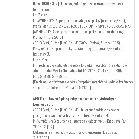
Hana [UKOLFKUM] - Fedorová, Katarína: Trestnoprávna zodpovednosť a
kompetencie
Lit.: 7 zázn.
In: AWHP 2012: Aspekty práce pomáhajících profesí [elektronický zdroj]. -
Praha: Manus, 2012. - S. 201-206 [CD-ROM]. - ISBN 978-80-86571-15-7
[AWHP 2012: Aspekty práce pomáhajících profesí: mezinárodní kongres.
Praha, 14.-15.9.2012]
AFC13 Sysel, Dušan [UKOLFKUM] (50%) - Syslová, Zuzana (50%):
Poskytování první pomoci laiky a zdravotnickými pracovníky v kontextu
legislativy EU
Lit.: 6 zázn.
In: Problematika ošetřovatelské péče v Evropském roce občanů [elektronický
zdroj]. - Praha: Vysoká škola zdravotnická, 2013. - S. 71-76 [CD-ROM]. -
ISBN 978-80-902876-8-6
[Problematika ošetřovatelské péče v Evropském roce občanů: vědecká konference
s mezinárodní účastí. 8., Praha, 14.5.2013]
AFD Publikované příspevky na domácích vědeckých
konferencích
AFD01 Sysel, Dušan [UKOLFKUM]: Univerzitné vzdelávanie sestier
pracujúcich v zariadeniach sociálnych služieb v kontexte EÚ
In: Sympózium Sebaurčenie a integrácia v každom veku. - Bratislava: [s.n.],
2003. - S. [1-2]
[Sebaurčenie a integrácia v každom veku: sympózium. Bratislava,
17.6.2003]