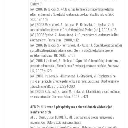
Ohlasy (7):
[o4] 2007 Dynáková, Š.: 47. fakultná konferencia študentskej vedeckej
odbornej činnosti a 3. vedecká konferencia doktorandov. Bratislava: SAP,
2007, s. 14-16
[o3] 2008 Mazalánová, A. - Lauková, P. - Ralbovská, D. - Syslová, Z.: 9.
mezinárodní konference ke Dni ošetřovatelství. Praha: [s.n.], 2008, s. 13
[o3] 2008 Syslová, Z. - Mazalánová, A.: 9. mezinárodní konference ke Dni
ošetřovatelství. Praha: [s.n.], 2008, s. 12
[o4] 2007 Dynáková, Š. - Hermanová, M. - Kožnar, J.: Špecifiká ošetrovateľskej
starostlivosti o pacienta s demenciou. Zborník prác 2. vedeckej pracovnej
schôdze. Bratislava: UK, 2007, s. 106
[o4] 2007 Ližbetinová, A. - Drobná, T.: Špecifiká ošetrovateľskej starostlivosti o
pacienta s demenciou. Zborník prác 2. vedeckej pracovnej schôdze. Bratislava:
UK, 2007, s. 129
[o4] 2013 Hrušková, M. - Buchancová, J. - Strýčková, M.: Psychosociálne
riziká pri práci. In: Životné podmienky a zdravie. Bratislava: Úrad verejného
zdravotníctva SR, 2013, s. 294-303
[o3] 2008 Kukurová, E. - Weis, M. -Trnka, M.: Telemedicína v kontinuálnom
vzdelávaní sestier. Olomouc: Solen, 2008, s. 421
AFC Publikované příspěvky na zahraničních vědeckých
konferencích
AFC01 Sysel, Dušan [UKOLFKUM]: Ošetrovateľský proces realizovaný v
podmienkach Ústavu sociálnej starostlivosti
In: 1. Ostravské sympozium ošetřovatelství. - Ostrava: Ostravská univerzita,