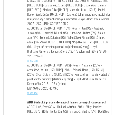
Kráľová, Eva [UKOLFULFB] - Trnka, Michal [UKOLFULFB] - Ferencová, Elena
[UKOLFULFB] - Balázsiová, Zuzana [UKOLFULFB] - Dzurenková, Dagmar
[UKOLFKTL] - Marček, Tibor [UKOLF] - Martinka, Juraj[UKOLF] - Ptáček,
Radek - Sysel, Dušan [UKOLFKUM]: Zdravotná dokumentácia ako medicínska
interpretácia fyzikálno-chemických informácií. - 1. vyd. - Bratislava: Asklepios,
2007. - 282 s. ISBN 80-7167-095-2
ACB02 Masár, Oto [UKOLFKUM] (10%) - Pokorný, Jan (9%) - Kresánek,
Jaroslav (9%) - Horovský, Eduard (9%) - Hudáčková, Andrea (9%) - Štorek,
Jozef (9%) - Fedorová, Katarína (9%) - Valkučáková, Vanda (9%) - Žilinek,
Adam (9%) - Sysel, Dušan [UKOLFKUM] (9%)- Belejová, Hana [UKOLFKUM]
(9%): Urgentná medicína pre medikov [elektronický zdroj]. - 1. vyd. -
Bratislava: Univerzita Komenského, 2012. - 175 s. [online]. ISBN 978-80-
223-3262-0
odkaz zde
ACB03 Masár, Oto [UKOLFKUM] (20%) - Nejedlý, Alexander (20%) -
Arendášová, Karina [UKOLFUPF] (20%) - Belejová, Hana [UKOLFKUM]
(20%) - Sysel, Dušan [UKOLFKUM] (20%): Kompendium medicíny katastrof
pre študentov medicíny [elektronický zdroj]. - 1. vyd. - Bratislava: Univerzita
Komenského, 2016. - 126 s. [online].
ISBN 978-80-223-4049-6
odkaz zde
ADD Vědecké práce v domácích karentovaných časopisech
ADD01 Juriš, Peter (30%) - Dudlová, Adriána (20%) - Fábry, Jaroslav
[UKOLJ273] (10%) - Melter, Ján (5%) - Miškovská, Martina (5%) - Dudášková