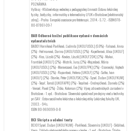
POZNÁMKA:
Vyšlo aj - Kľúčové etapy vedeckej a pedagogickej činnosti Ústavu lekárskej
fyziky, biofyziky, informatiky a telemedicíny LFUK v Bratislave [elektronický
zdroj]. - Praha: Evropská asociacie pro fototerapii, 2014. - S. 72. - ISBN978-
80-87861-09-7
BAB Odborné knižní publikace vydané v domácích
vydavatelstvích
BAB01 Horníková Pavlíková, Ľudmila [UKOLFUSOL] (59%) - Falisová, Anna
(2%) - Heřmanová, Darina [UKOLFUSOL] (2%) - Kapellerová, Alica [UKOLF]
(2%) - Kiss, Lázsló (2%) - Kovács, László [UKOLF2DK] (2%) - Makai,
František [UKOLF] (2%) - Mistrík, Juraj (2%) -Mojzešová, Mária
[UKOLFUSOL] (2%) - Morovicsová, Eva [UKOLFPK] (2%) - Ozorovský, Vojtech
[UKOLFUSOL] (2%) - Rapantová, Helena [UKOLF] (2%) - Satko, Ivan
[UKOLF] (2%) - Stanko, Peter [UKOLFSK] (2%) - Sysel, Dušan [UKOLFKUM]
(2%) - Tesař, Tomáš [UKOFAPR] (7%) - Tesařová - Ondrejičková, Daniela (2%)
- Vencel, Pavol (2%) - Žiška, Koloman (2%): Vývoj zdravotníckych zariadení v
Bratislave. - 1. vyd. - Bratislava: Slovenská spoločnosť pre dejiny vied a techniky
pri SAV ; Ústav sociálneho lekárstva a lekárskej etiky Lekárskej fakulty UK,
2003. - 94 s.
ISBN 80-969099-0-8
BCI Skripta a učební texty
BCI01 Sysel, Dušan [UKOLFKUM] - Pavlíková, Slavomíra [UKOLF] - Sklářová,
Viera: Základy ošetrovateľského procesu v kocke. - 1. vyd. - Bratislava: Štúdio