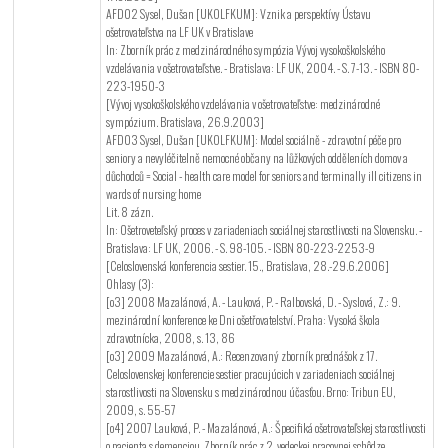
AFD02 Sysel, Dušan [UKOLFKUM]: Vznik a perspektívy Ústavu
ošetrovateľstva na LF UK v Bratislave
In: Zborník prác z medzinárodného sympózia Vývoj vysokoškolského
vzdelávania v ošetrovateľstve. - Bratislava: LF UK, 2004. - S. 7-13. - ISBN 80-
223-1950-3
[Vývoj vysokoškolského vzdelávania v ošetrovateľstve: medzinárodné
sympózium. Bratislava, 26.9.2003]
AFD03 Sysel, Dušan [UKOLFKUM]: Model sociálně - zdravotní péče pro
seniory a nevyléčitelně nemocné občany na lůžkových odděleních domov a
důchodců = Social - health care model for seniors and terminally ill citizens in
wards of nursing home
Lit. 8 zázn.
In: Ošetroveteľský proces v zariadeniach sociálnej starostlivosti na Slovensku. -
Bratislava: LF UK, 2006. - S. 98-105. - ISBN 80-223-2253-9
[Celoslovenská konferencia sestier. 15., Bratislava, 28.-29.6.2006]
Ohlasy (3):
[o3] 2008 Mazalánová, A. - Lauková, P. - Ralbovská, D. - Syslová, Z.: 9.
mezinárodní konference ke Dni ošetřovatelství. Praha: Vysoká škola
zdravotnícka, 2008, s. 13, 86
[o3] 2009 Mazalánová, A.: Recenzovaný zborník prednášok z 17.
Celoslovenskej konferencie sestier pracujúcich v zariadeniach sociálnej
starostlivosti na Slovensku s medzinárodnou účasťou. Brno: Tribun EU,
2009, s. 55-57
[o4] 2007 Lauková, P. - Mazalánová, A.: Špecifiká ošetrovateľskej starostlivosti
o pacienta s demenciou. Zborník prác z 2. vedeckej pracovnej schôdze.