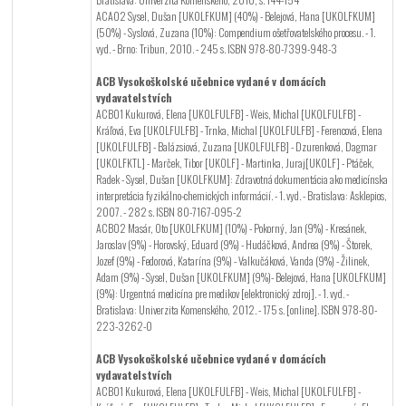
ACA02 Sysel, Dušan [UKOLFKUM] (40%) - Belejová, Hana [UKOLFKUM]
(50%) - Syslová, Zuzana (10%): Compendium ošetřovatelského procesu. - 1.
vyd. - Brno: Tribun, 2010. - 245 s. ISBN 978-80-7399-948-3
ACB Vysokoškolské učebnice vydané v domácích
vydavatelstvích
ACB01 Kukurová, Elena [UKOLFULFB] - Weis, Michal [UKOLFULFB] -
Kráľová, Eva [UKOLFULFB] - Trnka, Michal [UKOLFULFB] - Ferencová, Elena
[UKOLFULFB] - Balázsiová, Zuzana [UKOLFULFB] - Dzurenková, Dagmar
[UKOLFKTL] - Marček, Tibor [UKOLF] - Martinka, Juraj[UKOLF] - Ptáček,
Radek - Sysel, Dušan [UKOLFKUM]: Zdravotná dokumentácia ako medicínska
interpretácia fyzikálno-chemických informácií. - 1. vyd. - Bratislava: Asklepios,
2007. - 282 s. ISBN 80-7167-095-2
ACB02 Masár, Oto [UKOLFKUM] (10%) - Pokorný, Jan (9%) - Kresánek,
Jaroslav (9%) - Horovský, Eduard (9%) - Hudáčková, Andrea (9%) - Štorek,
Jozef (9%) - Fedorová, Katarína (9%) - Valkučáková, Vanda (9%) - Žilinek,
Adam (9%) - Sysel, Dušan [UKOLFKUM] (9%)- Belejová, Hana [UKOLFKUM]
(9%): Urgentná medicína pre medikov [elektronický zdroj]. - 1. vyd. -
Bratislava: Univerzita Komenského, 2012. - 175 s. [online]. ISBN 978-80-
223-3262-0
ACB Vysokoškolské učebnice vydané v domácích
vydavatelstvích
ACB01 Kukurová, Elena [UKOLFULFB] - Weis, Michal [UKOLFULFB] -