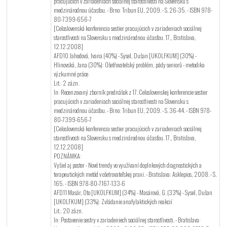
pracujúcich v zariadeniach sociálnej starostlivosti na Slovensku s
medzinárodnou účasťou. - Brno: Tribun EU, 2009. - S. 26-35. - ISBN 978-
80-7399-656-7
[Celoslovenská konferencia sestier pracujúcich v zariadeniach sociálnej
starostlivosti na Slovensku s medzinárodnou účasťou. 17., Bratislava,
12.12.2008]
AFD10 Jahodová, Ivana (40%) - Sysel, Dušan [UKOLFKUM] (30%) -
Hlinovská, Jana (30%): Ošetřovatelský problém, pády seniorů - metodika
výzkumné práce
Lit.: 2 zázn.
In: Recenzovaný zborník prednášok z 17. Celoslovenskej konferencie sestier
pracujúcich v zariadeniach sociálnej starostlivosti na Slovensku s
medzinárodnou účasťou. - Brno: Tribun EU, 2009. - S. 36-44. - ISBN 978-
80-7399-656-7
[Celoslovenská konferencia sestier pracujúcich v zariadeniach sociálnej
starostlivosti na Slovensku s medzinárodnou účasťou. 17., Bratislava,
12.12.2008]
POZNÁMKA:
Vyšiel aj poster - Nové trendy vo využívaní doplnkových diagnostických a
terapeutických metód v ošetrovateľskej praxi. - Bratislava: Asklepios, 2008. - S.
165. - ISBN 978-80-7167-133-6
AFD11 Masár, Oto [UKOLFKUM] (34%) - Masárová, G. (33%) - Sysel, Dušan
[UKOLFKUM] (33%): Zvládanie anafylaktických reakcií
Lit.: 20 zázn.
In: Postavenie sestry v zariadeniech sociálnej starostlivosti. - Bratislava: