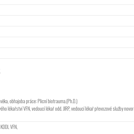
K
ověka, obhajoba práce: Plicní biotrauma.(Ph.D.)
ého lékařství VFN, vedoucí lékař odd. JIRP, vedoucí lékař převozové služby nov
 KDDL VFN,