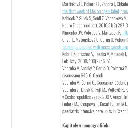
Martínková J, Pokorná P, Záhora J, Chláde
the first week of life: an open-label, pro
Kabicek P, Sulek S, Seidl Z, Vaneckova M
Neuro Endocrinol Lett. 2010;31(3):297-
Klimenko OV, Vobruba V, Martasek P.
Inf
Chytil L, Matousková O, Cerná O, Pokorná 
technique coupled with mass spectromet
Kobr J, Kuntscher V, Treska V, Molacek J, 
Lek Listy. 2008; 109(2):45-51
Vobruba V, Srnský P, Cerná O, Pokorná P,
discussion 645-6. Czech
Vobruba V., Černá O., Současné léčebné 
Vobruba v., Dlask K., Fajt M., Vojtovič P.,
v České republice za rok 2007. Anest .in
Fedora M., Kroupova L., Kosut P., FanTA i.
paediatric intensive care units in Cze
Kapitoly v monografiích: