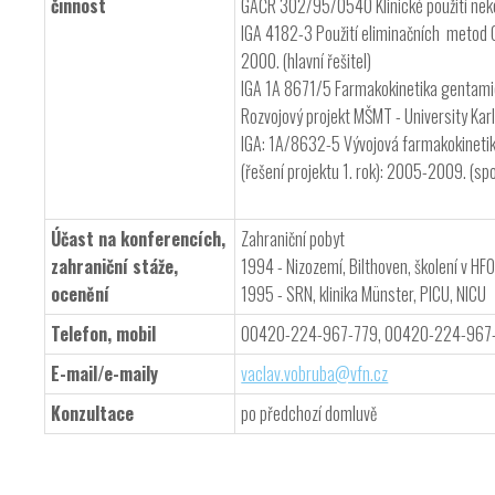
činnost
GAČR 302/95/0540 Klinické použití nekon
IGA 4182-3 Použití eliminačních metod 
2000. (hlavní řešitel)
IGA 1A 8671/5 Farmakokinetika gentamic
Rozvojový projekt MŠMT - University Kar
IGA: 1A/8632-5 Vývojová farmakokinetik
(řešení projektu 1. rok): 2005-2009. (spo
Účast na konferencích,
Zahraniční pobyt
zahraniční stáže,
1994 - Nizozemí, Bilthoven, školení v HF
ocenění
1995 - SRN, klinika Münster, PICU, NICU
Telefon, mobil
00420-224-967-779, 00420-224-967
E-mail/e-maily
vaclav.vobruba@vfn.cz
Konzultace
po předchozí domluvě