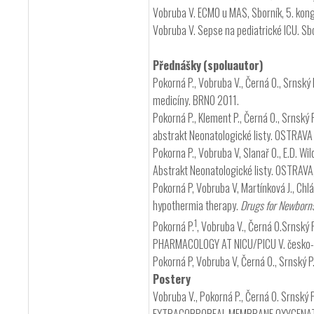
Vobruba V. ECMO u MAS, Sborník, 5. ko
Vobruba V. Sepse na pediatrické ICU. Sb
Přednášky
(spoluautor)
Pokorná P., Vobruba V., Černá O., Srns
medicíny. BRNO 2011.
Pokorná P., Klement P., Černá O., Srnský 
abstrakt Neonatologické listy. OSTRAVA
Pokorna P., Vobruba V, Slanař O., E.D. W
Abstrakt Neonatologické listy. OSTRAVA
Pokorná P, Vobruba V, Martínková J., Chlád
hypothermia therapy.
Drugs for Newborns
1
Pokorná P.
, Vobruba V., Černá O.Srnský P
PHARMACOLOGY AT NICU/PICU V. česko-sl
Pokorná P, Vobruba V, Černá O., Srnský 
Postery
Vobruba V., Pokorná P., Černá O. Srnský P.