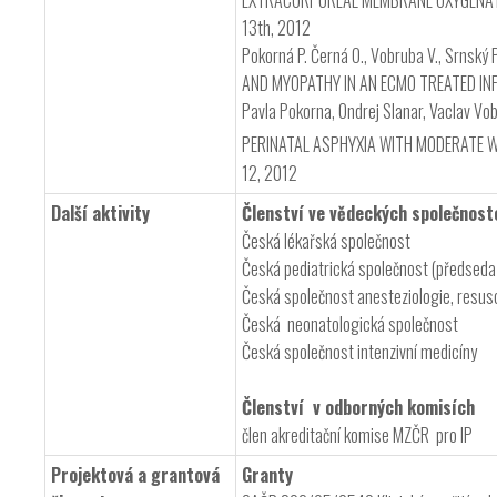
EXTRACORPOREAL MEMBRANE OXYGENATION IN
13th, 2012
Pokorná P. Černá O., Vobruba V., Srnský P.
AND MYOPATHY IN AN ECMO TREATED I
Pavla Pokorna, Ondrej Slanar, Vaclav 
PERINATAL ASPHYXIA WITH MODERATE 
12, 2012
Další aktivity
Členství ve vědeckých společnost
Česká lékařská společnost
Česká pediatrická společnost (předseda
Česká společnost anesteziologie, resusc
Česká neonatologická společnost
Česká společnost intenzivní medicíny
Členství v odborných komisích
člen akreditační komise MZČR pro IP
Projektová a grantová
Granty