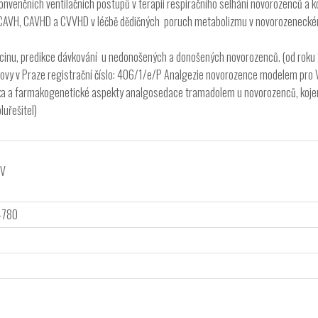
venčních ventilačních postupů v terapii respiračního selhání novorozenců a ko
CAVH, CAVHD a CVVHD v léčbě dědičných poruch metabolizmu v novorozeneckém a
inu, predikce dávkování u nedonošených a donošených novorozenců. (od roku 2
lovy v Praze registrační číslo: 406/1/e/P Analgezie novorozence modelem pro V
a a farmakogenetické aspekty analgosedace tramadolem u novorozenců, kojenců 
luřešitel)
OV
-780