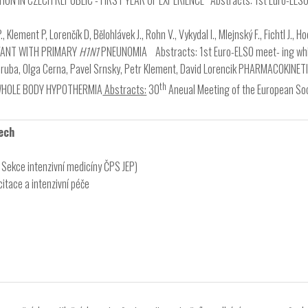
 CZECH REPUBLIC - FIRST YEAR OF EXPERIENCE Abstracts: 1st Euro-ELSO meet- 
, Klement P, Lorenčík D, Bělohlávek J., Rohn V., Vykydal I., Mlejnský F., Fichtl J
NFANT WITH PRIMARY
H1N1
PNEUNOMIA Abstracts: 1st Euro-ELSO meet- ing which w
Vobruba, Olga Cerna, Pavel Srnsky, Petr Klement, David Lorencik PHARMACOKI
th
WHOLE BODY HYPOTHERMIA
Abstracts:
30
Aneual Meeting of the European Soc
ech
 Sekce intenzivní medicíny ČPS JEP)
itace a intenzivní péče