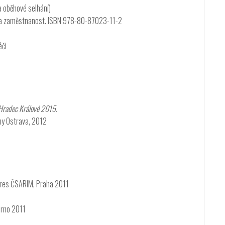
 a oběhové selhání)
oje a zaměstnanost. ISBN 978-80-87023-11-2
éči
 Hradec Králové 2015.
ny Ostrava, 2012
ngres ČSARIM, Praha 2011
Brno 2011