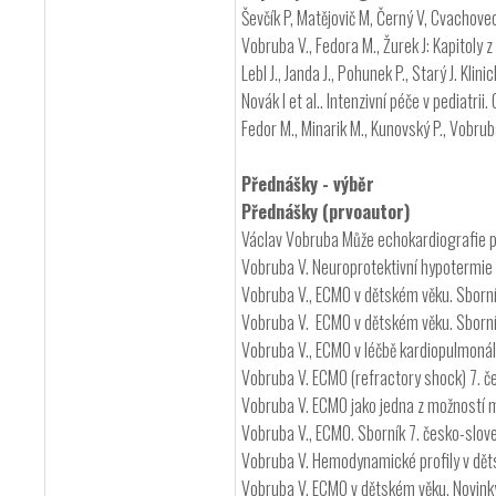
Ševčík P, Matějovič M, Černý V, Cvachovec
Vobruba V., Fedora M., Žurek J: Kapitol
Lebl J., Janda J., Pohunek P., Starý J. Klin
Novák I et al.. Intenzivní péče v pediatr
Fedor M., Minarik M., Kunovský P., Vobru
Přednášky - výběr
Přednášky (prvoautor)
Václav Vobruba Může echokardiografie p
Vobruba V. Neuroprotektivní hypotermie 
Vobruba V., ECMO v dětském věku. Sborní
Vobruba V. ECMO v dětském věku. Sborník
Vobruba V., ECMO v léčbě kardiopulmonál
Vobruba V. ECMO (refractory shock) 7. č
Vobruba V. ECMO jako jedna z možností 
Vobruba V., ECMO. Sborník 7. česko-slov
Vobruba V. Hemodynamické profily v děts
Vobruba V. ECMO v dětském věku. Novinky