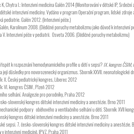
 K, Chytra I.: Intenzivní medicína Galén 2014 (Monitorování v dětské IP, Srdeční
y z dětské intenzivní medicíny. Vydáno v program Operační program, lidské zdr
ická pediatrie. Galén 2012. (Intenzivní péče.)
ii. Galén, Karolinum 2008. (Dědičné poruchy metabolizmu jako důvod k intenzivní p
ba V. Intenzivní péče v pediatrii. Osveta 2006. (Dědičné poruchy metabolizmu)
řispět k rozpoznání hemodynamického profile u dětí v sepsi?
IX. kongres ČSIM,
a její důsledky pro novorozenecký organizmus. Sborník XXVII. neonatologické d
k: X. Český pediatrický kongres, Liberec 2012
: VI. kongres ČSIM , Plzeň 2012
ního selhání. Analgezie pro porodníky, Praha 2012
esko-slovenský kongres dětské intenzivní medicíny a anestézie. Brno 2011
mechanické podpory oběhového a ventilačního selhání u dětí. Sborník: XVII ko
enský kongres dětské intenzivní medicíny a anestézie. Brno 2011
ké sepsi. 7. česko-slovenský kongres dětské intenzivní medicíny a anestézie. 
 v intenzivní medicíně. IPVZ, Praha 2011