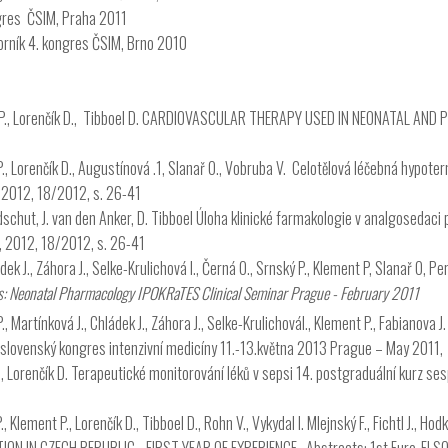
ngres ČSIM, Praha 2011
orník 4. kongres ČSIM, Brno 2010
ký P., Lorenčík D., Tibboel D. CARDIOVASCULAR THERAPY USED IN NEONATAL AND P
P., Lorenčík D., Augustínová .1, Slanař O., Vobruba V. Celotělová léčebná hypote
 2012, 18/2012, s. 26-41
ildschut, J. van den Anker, D. Tibboel Úloha klinické farmakologie v analgosedac
, 2012, 18/2012, s. 26-41
ek J., Záhora J., Selke-Krulichová I., Černá O., Srnský P., Klement P, Slanař O, P
: Neonatal Pharmacology IPOKRaTES Clinical Seminar Prague - February 2011
., Martínková J., Chládek J., Záhora J., Selke-KrulichováI., Klement P., Fabianova 
ovenský kongres intenzivní medicíny 11.-13.května 2013 Prague – May 2011,
P., Lorenčík D. Terapeutické monitorování léků v sepsi 14. postgraduální kurz 
, Klement P., Lorenčík D., Tibboel D., Rohn V., Vykydal I. Mlejnský F., Fichtl J., 