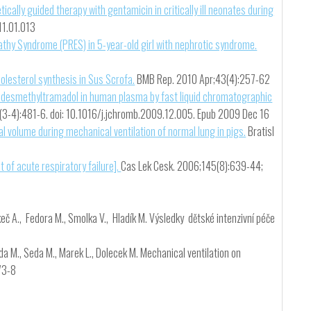
tically guided therapy with gentamicin in critically ill neonates during
Iveta - Vysoká škola zdravotnická,
11.01.013
o.p.s.
athy Syndrome (PRES) in 5-year-old girl with nephrotic syndrome.
olesterol synthesis in Sus Scrofa.
BMB Rep. 2010 Apr;43(4):257-62
-desmethyltramadol in human plasma by fast liquid chromatographic
8(3-4):481-6. doi: 10.1016/j.jchromb.2009.12.005. Epub 2009 Dec 16
al volume during mechanical ventilation of normal lung in pigs.
Bratisl
t of acute respiratory failure].
Cas Lek Cesk. 2006;145(8):639-44;
., Lukeč A., Fedora M., Smolka V., Hladík M. Výsledky dětské intenzivní péče
 Seda M., Seda M., Marek L., Dolecek M. Mechanical ventilation on
73-8