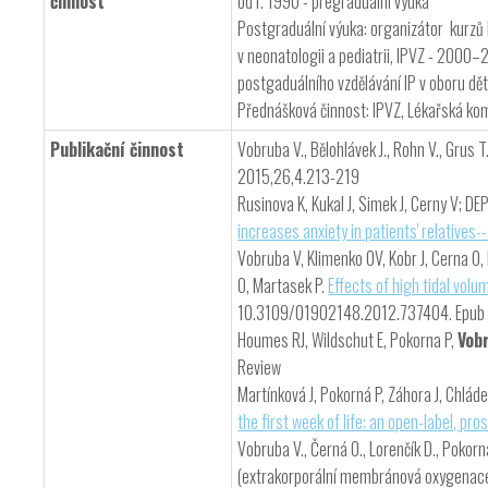
činnost
od r. 1990 - pregraduální výuka
Postgraduální výuka: organizátor kurzů 
v neonatologii a pediatrii, IPVZ - 2000–
postgaduálního vzdělávání IP v oboru dět
Přednášková činnost: IPVZ, Lékařská kom
Publikační činnost
Vobruba V., Bělohlávek J., Rohn V., Grus
2015,26,4.213-219
Rusinova K, Kukal J, Simek J, Cerny V; 
increases anxiety in patients' relatives
Vobruba V, Klimenko OV, Kobr J, Cerna O, P
O, Martasek P.
Effects of high tidal volu
10.3109/01902148.2012.737404. Epub
Houmes RJ, Wildschut E, Pokorna P,
Vob
Review
Martínková J, Pokorná P, Záhora J, Chláde
the first week of life: an open-label, pro
Vobruba V., Černá O., Lorenčík D., Pokorná P
(extrakorporální membránová oxygenace v