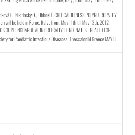
ing which will be held in Rome, Italy , from. May 11th till May
., Hodková G., Nikitinský D., Tibboel D.CRITICAL ILLNESS POLYNEUROPATHY
ill be held in Rome, Italy , from. May 11th till May 13th, 2012
NETICS OF PHENOBARBITAL IN CRITCALLY ILL NEONATES TREATED FOR
iety for Paediatric Infectious Diseases, Thessaloniki Greece MAY 8-