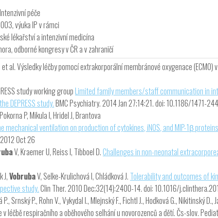
Intenzivní péče
2003, výuka IP v rámci
ské lékařství a intenzivní medicína
ora, odborné kongresy v ČR a v zahraničí
 T. et al. Výsledky léčby pomocí extrakorporální membránové oxygenace (ECMO) v
DEPRESS study working group
Limited family members/staff communication in int
--the DEPRESS study.
BMC Psychiatry. 2014 Jan 27;14:21. doi: 10.1186/1471-24
okorna P, Mikula I, Hridel J, Brantova
me mechanical ventilation on production of cytokines, iNOS, and MIP-1β proteins
 2012 Oct 26
ruba
V, Kraemer U, Reiss I, Tibboel D.
Challenges in non-neonatal extracorpor
k J,
Vobruba
V, Selke-Krulichová I, Chládková J.
Tolerability and outcomes of kin
spective study.
Clin Ther. 2010 Dec;32(14):2400-14. doi: 10.1016/j.clinthera.20
., Srnský P., Rohn V., Vykydal I., Mlejnský F., Fichtl J., Hodková G., Nikitinský D., 
 léčbě respiračního a oběhového selhání u novorozenců a dětí. Čs-slov. Pedia