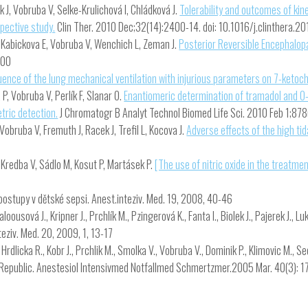
k J, Vobruba V, Selke-Krulichová I, Chládková J.
Tolerability and outcomes of kine
spective study.
Clin Ther. 2010 Dec;32(14):2400-14. doi: 10.1016/j.clinthera.20
, Kabickova E, Vobruba V, Wenchich L, Zeman J.
Posterior Reversible Encephalop
300
luence of the lung mechanical ventilation with injurious parameters on 7-ketoch
P, Vobruba V, Perlík F, Slanar O.
Enantiomeric determination of tramadol and O
ric detection.
J Chromatogr B Analyt Technol Biomed Life Sci. 2010 Feb 1;87
Vobruba V, Fremuth J, Racek J, Trefil L, Kocova J.
Adverse effects of the high tid
 Kredba V, Sádlo M, Kosut P, Martásek P.
[The use of nitric oxide in the treatmen
postupy v dětské sepsi. Anest.inteziv. Med. 19, 2008, 40-46
 Kaloousová J., Kripner J., Prchlík M., Pzingerová K., Fanta I., Biolek J., Pajerek J
teziv. Med. 20, 2009, 1, 13-17
, Hrdlicka R., Kobr J., Prchlik M., Smolka V., Vobruba V., Dominik P., Klimovic M.,
ch Republic. Anestesiol Intensivmed Notfallmed Schmertzmer.2005 Mar. 40(3): 1