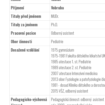
Příjmení
Vobruba
Tituly před jménem
MUDr.
Tituly za jménem
Ph.D.
Pracovní pozice
Odborný asistent
Obor činnosti
Pediatrie
Dosažené vzdělání
1975 gymnázium
1975-1981 Fakulta dětského lékařství U
1985 atestace 1. st. Pediatrie
1989 atestace 2. st. Pediatrie
2007 atestace Intenzivní medicína
2013 obor Fyziologie a patofyziologie čl
1981 - dosud Klinika dětského a dorostov
2015 VŠZ, odborný asistent
Pedagogicko-výchovná
Pedagogická činnost: odborný asistent