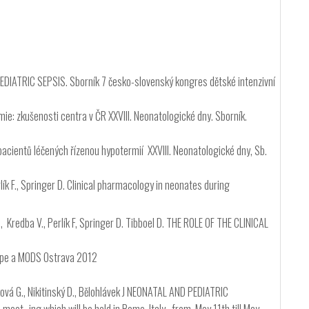
EDIATRIC SEPSIS. Sborník 7 česko-slovenský kongres dětské intenzivní
rmie: zkušenosti centra v ČR XXVIII. Neonatologické dny. Sborník.
i pacientů léčených řízenou hypotermií XXVIII. Neonatologické dny, Sb.
erlík F., Springer D. Clinical pharmacology in neonates during
J. , Kredba V., Perlík F, Springer D. Tibboel D. THE ROLE OF THE CLINICAL
sespe a MODS Ostrava 2012
Hodková G., Nikitinský D., Bělohlávek J NEONATAL AND PEDIATRIC