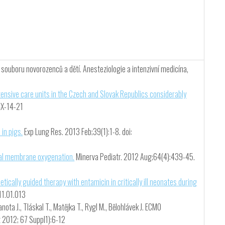
 souboru novorozenců a dětí. Anesteziologie a intenzivní medicína,
ensive care units in the Czech and Slovak Republics considerably
4X-14-21
 in pigs.
Exp Lung Res. 2013 Feb;39(1):1-8. doi:
eal membrane oxygenation.
Minerva Pediatr. 2012 Aug;64(4):439-45.
etically guided therapy with entamicin in critically ill neonates during
11.01.013
Janota J., Tláskal T., Matějka T., Rygl M., Bělohlávek J. ECMO
t 2012; 67 Suppl1):6-12