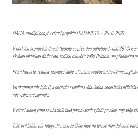
MALTA, studijní pobyt v rámci projektu ERASMUS 16. – 20. 8. 2021
V horkých srpnových dnech (teploty se přes den pohybovaly nad 36°C) jsem v
skvělou lektorkou Katharine, rodilou mluvčí z Velké Británie, ale především 
Přání Ruperta, ředitele jazykové školy, ať i mimo vyučování hovoříme anglicky
Ve skupince nás bylo 8, a opravdu z celého světa. Jedna spolužačka přiletěla 
nás vzájemně zajímalo.
V rámci aktivit jsme se účastnili také poznávacích výletů po okolí, nejraděj
Také přikládám pár fotografií nejen ze školy (kde na terase mají dokonce bazén