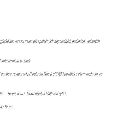
nglické konverzaci nejen při společných dopoledních hodinách,
vedených
tomto termínu ve škole.
 anebo v restauraci při dobrém jídle (i pití 😊) povídali o všem možném, co
 – Birgu, kam r. 1530 připluli Maltézští rytíři.
Iveta - Vysoká škola zdravotnická,
o.p.s.
a z Birgu.