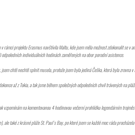
 rámci projektu Erasmus navštívila Maltu, kde jsem měla možnost zdokonalit se v a
při odpoledních individuálních hodinách zaměřených na obor porodní asistence.
, jsem chtě nechtě splnit musela, protože jsem byla jediná Češka, která byla zrovna v 
dokonce až z Tokia, a tak jsme během společných odpoledních chvil trávených na pláži
i však vzpomínám na komentovanou 4 hodinovou večerní prohlídku legendárním trojměstím
), ale také z krásné pláže St. Paul´s Bay, po které jsem se každé moc ráda procházela 