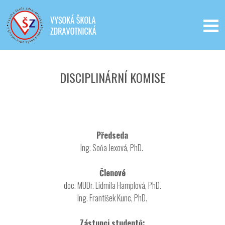
Iveta - Vysoká škola zdravotnická,
o.p.s.
DISCIPLINÁRNÍ KOMISE
Předseda
Ing. Soňa Jexová, PhD.
Členové
doc. MUDr. Lidmila Hamplová, PhD.
Ing. František Kunc, PhD.
Zástupci studentů: