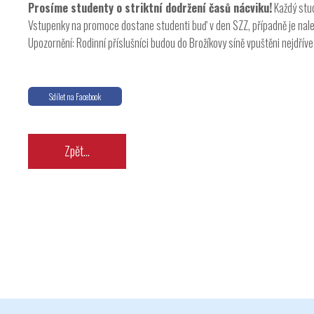
Prosíme studenty o striktní dodržení časů nácviku!
Každý stud
Vstupenky na promoce dostane studenti buď v den SZZ, případně je nale
Upozornění: Rodinní příslušníci budou do Brožíkovy síně vpuštěni nejdřív
Sdílet na Facebook
Zpět...