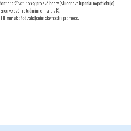
ent obdrží vstupenky pro své hosty (student vstupenku nepotřebuje).
znou ve svém studijním e-mailu v IS.
e
10 minut
před zahájením slavnostní promoce.