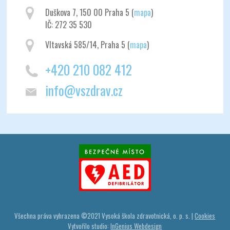
Duškova 7, 150 00 Praha 5 (
mapa
)
IČ: 272 35 530
Vltavská 585/14, Praha 5 (
mapa
)
+420 210 082 412
info@vszdrav.cz
Všechna práva vyhrazena ©
2021
Vysoká škola zdravotnická, o. p. s. |
Cookies
Vytvořilo studio:
InGenius Webdesign