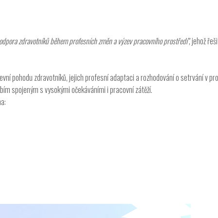
 Podpora zdravotníků během profesních změn a výzev pracovního prostředí"
, jehož řeš
ševní pohodu zdravotníků, jejich profesní adaptaci a rozhodování o setrvání v p
bím spojeným s vysokými očekáváními i pracovní zátěží.
na: