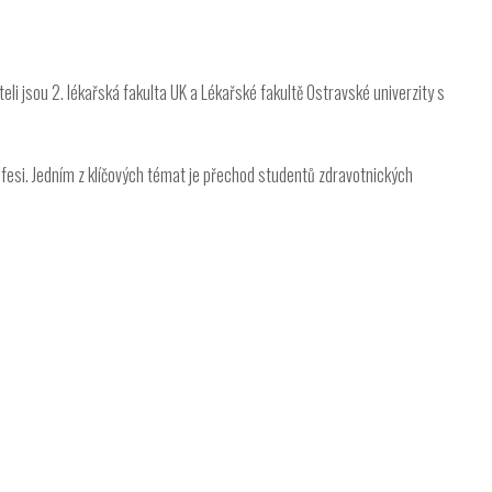
iteli jsou 2. lékařská fakulta UK a Lékařské fakultě Ostravské univerzity s
rofesi. Jedním z klíčových témat je přechod studentů zdravotnických
Iveta - Vysoká škola zdravotnická,