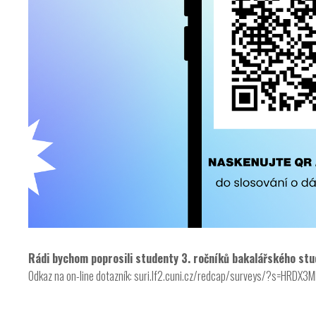
Rádi bychom poprosili studenty 3. ročníků bakalářského stu
Odkaz na on-line dotazník: suri.lf2.cuni.cz/redcap/surveys/?s=HRD