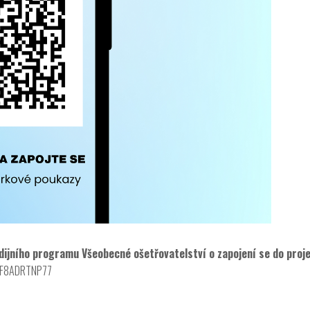
dijního programu Všeobecné ošetřovatelství o zapojení se do proj
X3MF8ADRTNP77