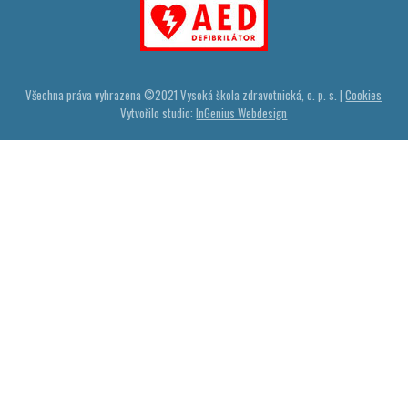
Všechna práva vyhrazena ©
2021
Vysoká škola zdravotnická, o. p. s. |
Cookies
Vytvořilo studio:
InGenius Webdesign