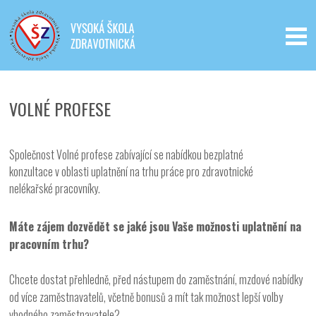
Iveta - Vysoká škola zdravotnická,
o.p.s.
VOLNÉ PROFESE
Společnost Volné profese zabívající se nabídkou bezplatné
konzultace v oblasti uplatnění na trhu práce pro zdravotnické
nelékařské pracovníky.
Máte zájem dozvědět se jaké jsou Vaše možnosti uplatnění na
pracovním trhu?
Chcete dostat přehledně, před nástupem do zaměstnání, mzdové nabídky
od více zaměstnavatelů, včetně bonusů a mít tak možnost lepší volby
vhodného zaměstnavatele?