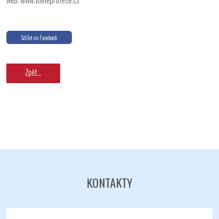
web: www.volneprofese.cz
Sdílet na Facebook
Zpět...
KONTAKTY
Odeslat