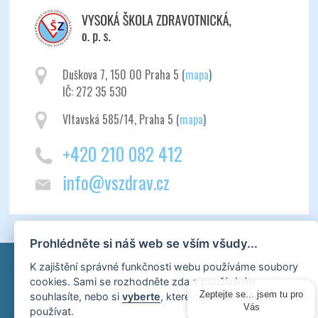
Duškova 7, 150 00 Praha 5 (
mapa
)
IČ: 272 35 530
Vltavská 585/14, Praha 5 (
mapa
)
+420 210 082 412
info@vszdrav.cz
Prohlédněte si náš web se vším všudy...
K zajištění správné funkčnosti webu používáme soubory
cookies. Sami se rozhodněte zda s používáním
souhlasíte, nebo si
vyberte
, které cookies můžeme
Zeptejte se... jsem tu pro
Vás
používat.