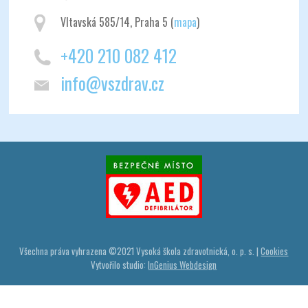
Vltavská 585/14, Praha 5 (
mapa
)
+420 210 082 412
info@vszdrav.cz
Všechna práva vyhrazena ©
2021
Vysoká škola zdravotnická, o. p. s. |
Cookies
Vytvořilo studio:
InGenius Webdesign