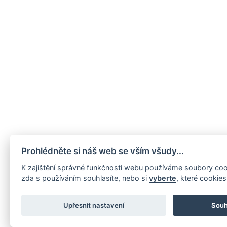
Prohlédněte si náš web se vším všudy...
K zajištění správné funkčnosti webu používáme soubory co
zda s používáním souhlasíte, nebo si
vyberte
, které cookie
Upřesnit nastavení
Souh