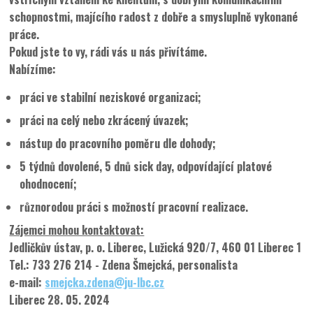
schopnostmi, majícího radost z dobře a smysluplně vykonané
práce.
Pokud jste to vy, rádi vás u nás přivítáme.
Nabízíme:
práci ve stabilní neziskové organizaci;
práci na celý nebo zkrácený úvazek;
nástup do pracovního poměru dle dohody;
5 týdnů dovolené, 5 dnů sick day, odpovídající platové
ohodnocení;
různorodou práci s možností pracovní realizace.
Zájemci mohou kontaktovat:
Jedličkův ústav, p. o. Liberec, Lužická 920/7, 460 01 Liberec 1
Tel.: 733 276 214 - Zdena Šmejcká, personalista
e-mail:
smejcka.zdena@ju-lbc.cz
Liberec 28. 05. 2024