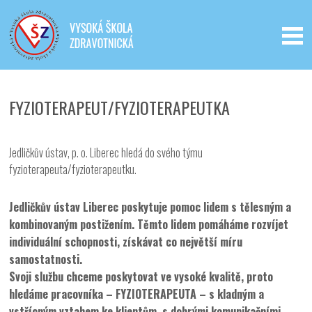
Iveta - Vysoká škola zdravotnická,
o.p.s.
FYZIOTERAPEUT/FYZIOTERAPEUTKA
Jedličkův ústav, p. o. Liberec hledá do svého týmu
fyzioterapeuta/fyzioterapeutku.
Jedličkův ústav Liberec poskytuje pomoc lidem s tělesným a
kombinovaným postižením. Těmto lidem pomáháme rozvíjet
individuální schopnosti,
získávat co největší míru
samostatnosti.
Svoji službu chceme poskytovat ve vysoké kvalitě, proto
hledáme pracovníka – FYZIOTERAPEUTA – s kladným a
vstřícným vztahem ke klientům, s dobrými komunikačními