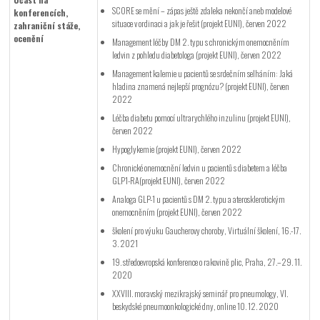
SCORE se mění – zápas ještě zdaleka nekončí aneb modelové
konferencích,
situace v ordinaci a jak je řešit (projekt EUNI), červen 2022
zahraniční stáže,
ocenění
Management léčby DM 2. typu s chronickým onemocněním
ledvin z pohledu diabetologa (projekt EUNI), červen 2022
Management kalemie u pacientů se srdečním selháním: Jaká
hladina znamená nejlepší prognózu? (projekt EUNI), červen
2022
Léčba diabetu pomocí ultrarychlého inzulinu (projekt EUNI),
červen 2022
Hypoglykemie (projekt EUNI), červen 2022
Chronické onemocnění ledvin u pacientů s diabetem a léčba
GLP1-RA(projekt EUNI), červen 2022
Analoga GLP-1 u pacientů s DM 2. typu a aterosklerotickým
onemocněním (projekt EUNI), červen 2022
školení pro výuku Gaucherovy choroby, Virtuální školení, 16.-17.
3. 2021
19. středoevropská konference o rakovině plic, Praha, 27.–29. 11.
2020
XXVIII. moravský mezikrajský seminář pro pneumology, VI.
beskydské pneumoonkologické dny, online 10. 12. 2020