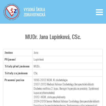
Iveta - Vysoká škola zdravotnická,
o.p.s.
MUDr. Jana Lupínková, CSc.
Jméno
Jana
Příjmení
Lupínková
Tituly před jménem
MUDr.
Tiituly za jménem
CSc.
Pracovní pozice
1996-2012 IKEM, Kl. diabetologie
2007-2013 Medical Advisor Diabetology (terapeutické oblasti:
Diabetes mellitus 2. typu, Benigní hyperplazie prostaty, Systémový
lupus erythematodes)
2012- IKEM, zástupce přednosty
2014-2019 Senior Medical Advisor Cardiology (terapeutické oblasti:
Familiarní hypercholesterolemie, Postmenopauzální osteoporóza)