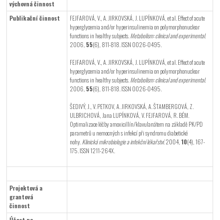
výchovná činnost
Publikační činnost
FEJFAROVÁ, V., A. JIRKOVSKÁ, J. LUPÍNKOVÁ, et al. Effect of acute
hyperglycemia and/or hyperinsulinemia on polymorphonuclear
functions in healthy subjects.
Metabolism: clinical and experimental
.
2006,
55
(6), 811-818. ISSN 0026-0495.
FEJFAROVÁ, V., A. JIRKOVSKÁ, J. LUPÍNKOVÁ, et al. Effect of acute
hyperglycemia and/or hyperinsulinemia on polymorphonuclear
functions in healthy subjects.
Metabolism: clinical and experimental
.
2006,
55
(6), 811-818. ISSN 0026-0495.
ŠEDIVÝ, J., V. PETKOV, A. JIRKOVSKÁ, A. ŠTAMBERGOVÁ, Z.
ULBRICHOVÁ, Jana LUPÍNKOVÁ, V. FEJFAROVÁ, R. BÉM.
Optimalizace léčby amoxicillín/klavulanátem na základě PK/PD
parametrů u nemocných s infekcí při syndromu diabetické
nohy.
Klinická mikrobiologie a infekční lékařství
. 2004,
10
(4), 167-
175. ISSN 1211-264X.
Projektová a
grantová
činnost
Účast na