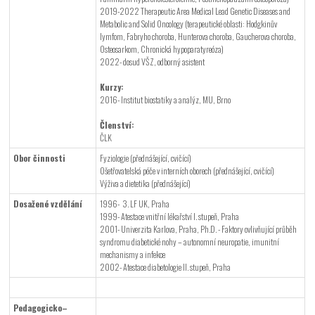
2019-2022 Therapeutic Area Medical Lead Genetic Diseases and
Metabolic and Solid Oncology (terapeutické oblasti: Hodgkinův
lymfom, Fabryho choroba, Hunterova choroba, Gaucherova choroba,
Osteosarkom, Chronická hypoparatyreóza)
2022- dosud VŠZ, odborný asistent
Kurzy:
2016- Institut biostatiky a analýz, MU, Brno
Členství:
ČLK
Obor činnosti
Fyziologie (přednášející, cvičící)
Ošetřovatelská péče v interních oborech (přednášející, cvičící)
Výživa a dietetika (přednášející)
Dosažené vzdělání
1996- 3. LF UK, Praha
1999- Atestace vnitřní lékařství I. stupeň, Praha
2001- Univerzita Karlova, Praha, Ph.D. - Faktory ovlivňující průběh
syndromu diabetické nohy – autonomní neuropatie, imunitní
mechanismy a infekce
2002- Atestace diabetologie II. stupeň, Praha
Pedagogicko–