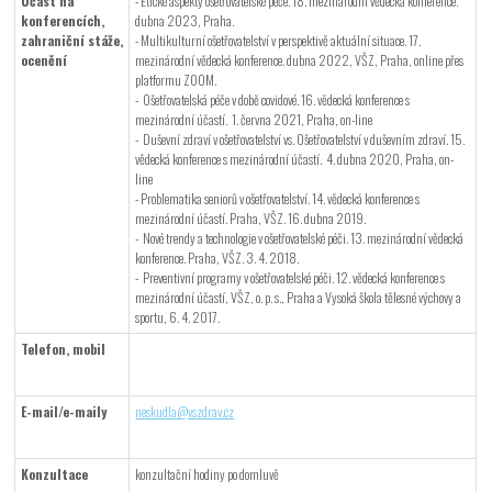
Účast na
- Etické aspekty ošetřovatelské péče. 18. mezinárodní vědecká konference.
konferencích,
dubna 2023, Praha.
zahraniční stáže,
- Multikulturní ošetřovatelství v perspektivě aktuální situace. 17.
ocenění
mezinárodní vědecká konference. dubna 2022, VŠZ, Praha, online přes
platformu ZOOM.
- Ošetřovatelská péče v době covidové. 16. vědecká konference s
mezinárodní účastí. 1. června 2021, Praha, on-line
- Duševní zdraví v ošetřovatelství vs. Ošetřovatelství v duševním zdraví. 15.
vědecká konference s mezinárodní účastí. 4. dubna 2020, Praha, on-
line
- Problematika seniorů v ošetřovatelství. 14. vědecká konference s
mezinárodní účastí. Praha, VŠZ. 16. dubna 2019.
- Nové trendy a technologie v ošetřovatelské péči. 13. mezinárodní vědecká
konference. Praha, VŠZ. 3. 4. 2018.
- Preventivní programy v ošetřovatelské péči. 12. vědecká konference s
mezinárodní účastí, VŠZ, o. p. s., Praha a Vysoká škola tělesné výchovy a
sportu, 6. 4. 2017.
Telefon, mobil
E-mail/e-maily
neskudla@vszdrav.cz
Konzultace
konzultační hodiny po domluvě