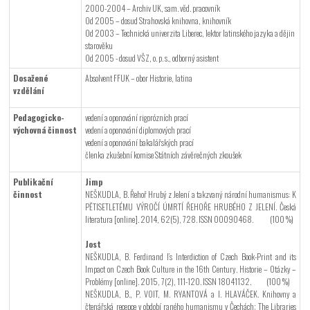
2000-2004 – Archiv UK, sam. věd. pracovník
Od 2005 – dosud Strahovská knihovna, knihovník
Od 2003 – Technická univerzita Liberec, lektor latinského jazyka a dějin
starověku
Od 2005 - dosud VŠZ, o. p. s., odborný asistent
Dosažené
Absolvent FFUK – obor Historie, latina
vzdělání
Pedagogicko-
vedení a oponování rigorózních prací
výchovná činnost
vedení a oponování diplomových prací
vedení a oponování bakalářských prací
členka zkušební komise Státních závěrečných zkoušek
Publikační
Jimp
činnost
NEŠKUDLA, B. Řehoř Hrubý z Jelení a takzvaný národní humanismus: K
PĔTISETLETÉMU VÝROČÍ ÚMRTÍ ŘEHOŘE HRUBÉHO Z JELENÍ. Česká
literatura [online]. 2014, 62(5), 728. ISSN 00090468. (100 %)
Jost
NEŠKUDLA, B. Ferdinand I’s Interdiction of Czech Book-Print and its
Impact on Czech Book Culture in the 16th Century. Historie – Otázky –
Problémy [online]. 2015, 7(2), 111-120. ISSN 18041132. (100 %)
NEŠKUDLA, B., P. VOIT, M. RYANTOVÁ a I. HLAVÁČEK. Knihovny a
čtenářská recepce v období raného humanismu v Čechách; The Libraries