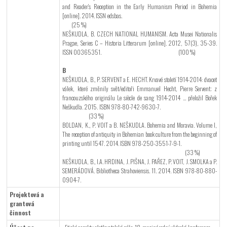
and Reader's Reception in the Early Humanism Period in Bohemia
[online]. 2014. ISSN edsbas.
(25 %)
NEŠKUDLA, B. CZECH NATIONAL HUMANISM. Acta Musei Nationalis
Pragae, Series C – Historia Litterarum [online]. 2012, 57(3), 35-39.
ISSN 00365351. (100 %)
B
NEŠKUDLA, B., P. SERVENT a E. HECHT. Krvavé století 1914-2014: dvacet
válek, které změnily svět/editoři Emmanuel Hecht, Pierre Servent; z
francouzského originálu Le siècle de sang 1914-2014 ... přeložil Bořek
Neškudla. 2015. ISBN 978-80-742-9630-7.
(33 %)
BOLDAN, K., P. VOIT a B. NEŠKUDLA. Bohemia and Moravia. Volume I,
The reception of antiquity in Bohemian book culture from the beginning of
printing until 1547. 2014. ISBN 978-250-3551-7-9-1.
(33 %)
NEŠKUDLA, B., I.A. HRDINA, J. PIŠNA, J. PAŘEZ, P. VOIT, J. SMOLKA a P.
SEMERÁDOVÁ. Bibliotheca Strahoviensis. 11. 2014. ISBN 978-80-880-
0904-7.
Projektová a
grantová
činnost