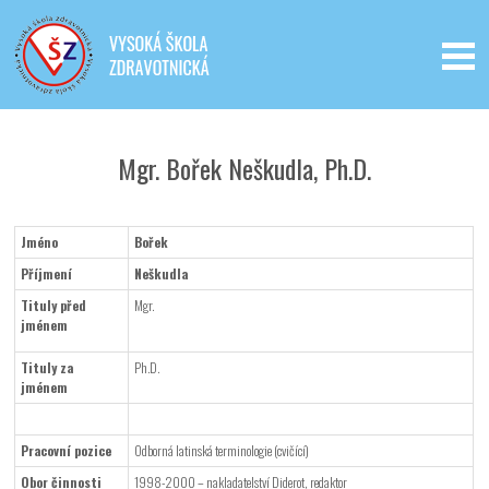
Iveta - Vysoká škola zdravotnická,
o.p.s.
Mgr. Bořek Neškudla, Ph.D.
Jméno
Bořek
Příjmení
Neškudla
Tituly před
Mgr.
jménem
Tituly za
Ph.D.
jménem
Pracovní pozice
Odborná latinská terminologie (cvičící)
Obor činnosti
1998-2000 – nakladatelství Diderot, redaktor