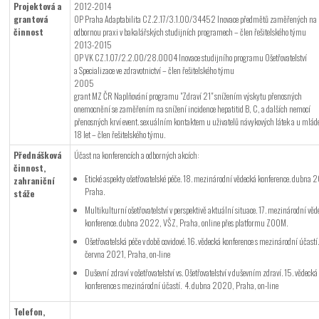
Projektová a
2012-2014
grantová
OP Praha Adaptabilita CZ.2.17/3.1.00/34452 Inovace předmětů zaměřených na
činnost
odbornou praxi v bakalářských studijních programech – člen řešitelského týmu
2013-2015
OP VK CZ.1.07/2.2.00/28.0004 Inovace studijního programu Ošetřovatelství
a Specializace ve zdravotnictví – člen řešitelského týmu
2005
grant MZ ČR Naplňování programu "Zdraví 21" snížením výskytu přenosných
onemocnění se zaměřením na snížení incidence hepatitid B, C, a dalších nemocí
přenosných krví event. sexuálním kontaktem u uživatelů návykových látek a u mlád
18 let – člen řešitelského týmu.
Přednášková
Účast na konferencích a odborných akcích:
činnost,
Etické aspekty ošetřovatelské péče. 18. mezinárodní vědecká konference. dubna
zahraniční
Praha.
stáže
Multikulturní ošetřovatelství v perspektivě aktuální situace. 17. mezinárodní vě
konference. dubna 2022, VŠZ, Praha, online přes platformu ZOOM.
Ošetřovatelská péče v době covidové. 16. vědecká konference s mezinárodní účastí.
června 2021, Praha, on-line
Duševní zdraví v ošetřovatelství vs. Ošetřovatelství v duševním zdraví. 15. vědecká
konference s mezinárodní účastí. 4. dubna 2020, Praha, on-line
Telefon,