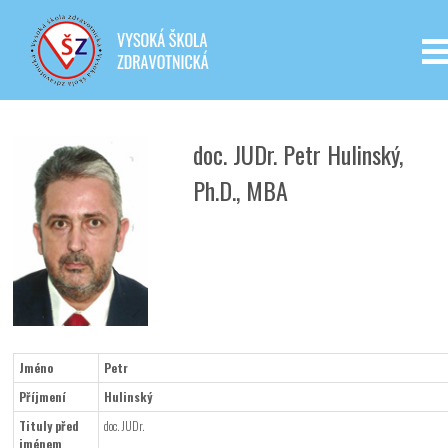
Iveta - Vysoká škola zdravotnická,
o.p.s.
doc. JUDr. Petr Hulinský,
Ph.D., MBA
Jméno
Petr
Příjmení
Hulinský
Tituly před
doc. JUDr.
jménem