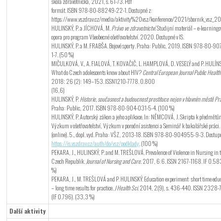
škola zdravotnická, 2021, s. 61-73. Pdf
formát. ISBN 978-80-88249-22-1. Dostupné z:
https://www.vszdrav.cz/media/aktivity%20vsz/konference/2021/sbornik_vsz_20
HULINSKÝ, P. a JÍCHOVÁ, M.
Právo ve zdravotnictví
. Studijní materiál – e-learning
opora pro program Všeobecné ošetřovatelství. 2020. Dostupné v IS.
HULINSKÝ, P. a M. FRABŠA. Bojové sporty. Praha: Public, 2019. ISBN 978-80-9
1-7. (50 %)
MIČULKOVÁ, V., A. FIALOVÁ, T. KOVAČIČ, L. HAMPLOVÁ, D. VESELÝ and P. HULÍN
What do Czech adolescents know about HIV?
Central European Journal Public Health
2018; 26 (2): 149–153. ISSN1210-7778. 0.800
(16,6)
HULINSKÝ, P.
Historie, současnost a budoucnost prostituce nejen v hlavním městě Pr
Praha: Public, 2017. ISBN 978-80-904-031-5-4. (100 %)
HULINSKÝ, P. Autorský zákon a jeho aplikace. In: NĚMCOVÁ, J. Skripta k předmět
Výzkum v ošetřovatelství, Výzkum v porodní asistenci a Seminář k bakalářské práci.
(online). 5., dopl. vyd. Praha: VŠZ, 2013-18. ISBN 978-80-904955-9-3. Dostup
https://is.vszdrav.cz/auth/do/vsz/podklady
. (100 %)
PEKARA, J., HULINSKÝ, P. and M. TREŠLOVÁ. Prevalence of Violence in Nursing in 
Czech Republik.
Journal of Nursing and Care.
2017, 6:6. ISSN 2167-1168. IF 0.58
%)
PEKARA, J., M. TREŠLOVÁ and P. HULINSKÝ. Education experiment: short time edu
– long time results for practice.
J Health Sci.
2014, 2(9), s. 436-440. ISSN 2328-
(IF 0.796). (33,3 %)
Další aktivity