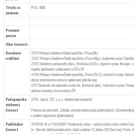
Tituly za
Ph.D., MBA
jménem
Pracovní
pozice
Obor činnosti
Dosažené
2001 Policejní akademie České republiky v Praze (Bc.)
vzdělání
2002 Policejní akademie České republiky v Praze (Mgr.), diplomová práce: Úplatkář
2003 Akadémia policajného zboru, Bratislava (JUDr.), rigorózní práce: Korupce – 
aspekty postihování a dokazování v ČR a SR
2008 Policejní akademie České republiky, Praha (Ph.D.), dizertační práce: Aktuál
otázky trestněprávní ochrany společnosti před korupcí
2017 Slovenská zdravotnická univerzita, Bratislava (doc.), habilitační práce: Přeno
pohlavní choroby a kriminalita v ČR
Pedagogicko-
2016 - dosud, VŠZ, o. p. s., akademický pracovník
výchovná
činnost
Právo ve zdravotnictví), Základy zdravotnického práva (přednášející), Zdravotnické p
a profesní legislativa (přednášející)
Publikační
JÍCHOVÁ, M. a P. HULINSKÝ.
Pandemický zákon – účinný nástroj v boji s infekcí Covi
činnost
In:
Sborník:
Ošetřovatelská péče v době covidové: 13. dubna 2021
[on-line]. Praha: 