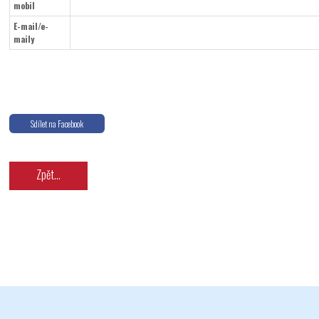
mobil
E-mail/e-
maily
Odeslat
Sdílet na Facebook
Zpět...